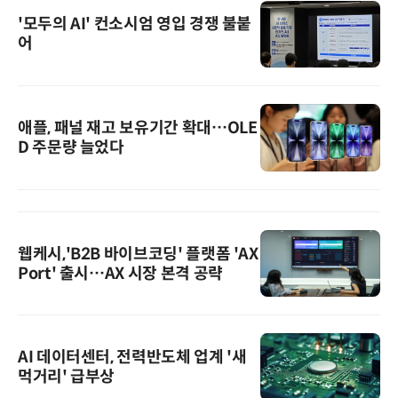
'모두의 AI' 컨소시엄 영입 경쟁 불붙
어
애플, 패널 재고 보유기간 확대…OLE
D 주문량 늘었다
웹케시,'B2B 바이브코딩' 플랫폼 'AX
Port' 출시…AX 시장 본격 공략
AI 데이터센터, 전력반도체 업계 '새
먹거리' 급부상