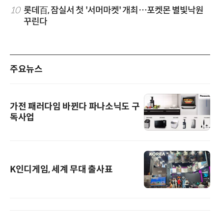
10
롯데百, 잠실서 첫 '서머마켓' 개최…포켓몬 별빛낙원
꾸린다
주요뉴스
가전 패러다임 바뀐다 파나소닉도 구
독사업
K인디게임, 세계 무대 출사표