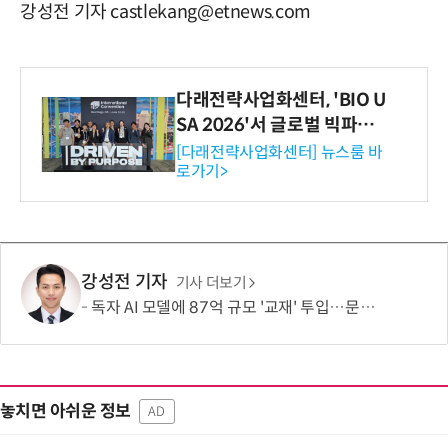
강성전 기자 castlekang@etnews.com
다래전략사업화센터, 'BIO U
SA 2026'서 글로벌 빅파마
와의 비즈니스 미팅 지원…K
[다래전략사업화센터] 뉴스룸 바
로가기>
-바이오 해외 진출 교두보 확
보
강성전 기자
기사 더보기
독자 AI 모델에 87억 규모 '교재' 투입…문제·전공책에 강의영상까지
놓치면 아쉬운 정보
AD