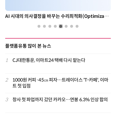
AI 시대의 의사결정을 바꾸는 수리최적화(Optimization): 실제 산업 적용 사례와 활용 전략
플랫폼유통 많이 본 뉴스
1
CJ대한통운, 이마트24 택배 다시 맡는다
2
1000원 커피·45㎝ 피자…트레이더스 'T-카페', 이마
트 첫 입점
3
창사 첫 파업까지 갔던 카카오…연봉 6.3% 인상 합의