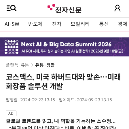
AI·SW
반도체
전자
모빌리티
통신
경제
플랫폼·유통
유통·생활
코스맥스, 미국 하버드대와 맞손…미래
화장품 솔루션 개발
발행일 : 2024-09-23 13:15
업데이트 : 2024-09-23 13:15
글로벌 트렌드를 읽고, 내 역할을 가늠하는 소수정예 실습 워크숍 (8/28 신논현역)