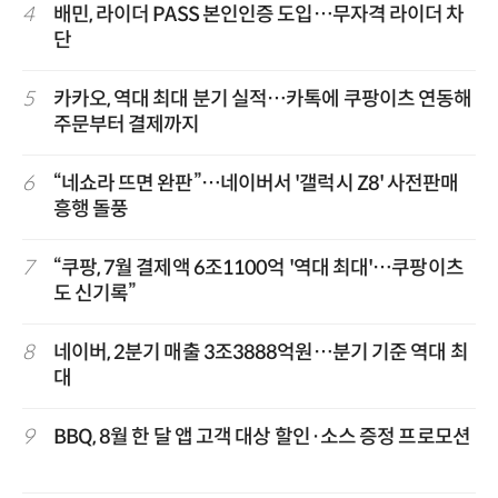
4
배민, 라이더 PASS 본인인증 도입…무자격 라이더 차
단
5
카카오, 역대 최대 분기 실적…카톡에 쿠팡이츠 연동해
주문부터 결제까지
6
“네쇼라 뜨면 완판”…네이버서 '갤럭시 Z8' 사전판매
흥행 돌풍
7
“쿠팡, 7월 결제액 6조1100억 '역대 최대'…쿠팡이츠
도 신기록”
8
네이버, 2분기 매출 3조3888억원…분기 기준 역대 최
대
9
BBQ, 8월 한 달 앱 고객 대상 할인·소스 증정 프로모션