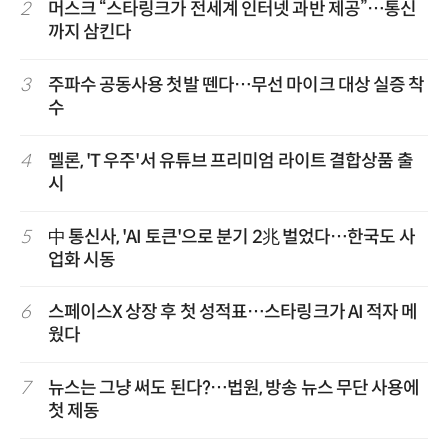
2
머스크 “스타링크가 전세계 인터넷 과반 제공”…통신
까지 삼킨다
3
주파수 공동사용 첫발 뗀다…무선 마이크 대상 실증 착
수
4
멜론, 'T 우주'서 유튜브 프리미엄 라이트 결합상품 출
시
5
中 통신사, 'AI 토큰'으로 분기 2兆 벌었다…한국도 사
업화 시동
6
스페이스X 상장 후 첫 성적표…스타링크가 AI 적자 메
웠다
7
뉴스는 그냥 써도 된다?…법원, 방송 뉴스 무단 사용에
첫 제동