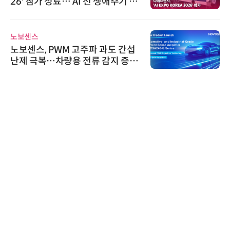
26' 참가 성료… AI 전 생애주기 아
우르는 통합 솔루션 선봬
노보센스
노보센스, PWM 고주파 과도 간섭
난제 극복…차량용 전류 감지 증폭
기