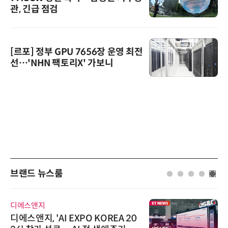
관, 긴급 점검
[르포] 정부 GPU 7656장 운영 최전
선…'NHN 팩토리X' 가보니
브랜드 뉴스룸
디에스앤지
디에스앤지, 'AI EXPO KOREA 20