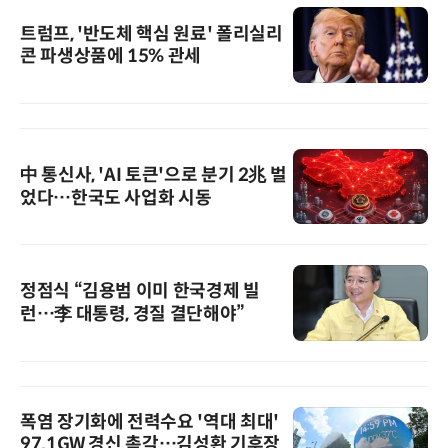
트럼프, '반도체 핵심 원료' 폴리실리
콘 파생상품에 15% 관세
中 통신사, 'AI 토큰'으로 분기 2兆 벌
었다…한국도 사업화 시동
정점식 “김용범 이미 한국경제 빌
런…李 대통령, 경질 결단해야”
폭염 장기화에 전력수요 '역대 최대'
97.1GW 경신 촉각…김성환 기후장