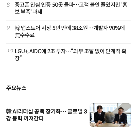
8
중고폰 안심 인증 50곳 돌파…고객 불안 줄였지만 '홍
보 부족' 과제
9
韓 앱스토어 시장 5년 만에 38조원…개발자 90%에
無수수료
10
LGU+, AIDC에 2조 투자…“외부 조달 없이 단계적 확
장”
주요뉴스
韓 AI리더십 공백 장기화… 글로벌 3
강 동력 꺼져간다