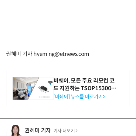
권혜미 기자 hyeming@etnews.com
비쉐이, 모든 주요 리모컨 코
드 지원하는 TSOP15300 시
리즈 IR 수신기 출시
[비쉐이] 뉴스룸 바로가기>
권혜미 기자
기사 더보기