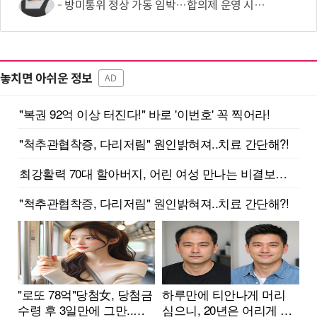
방미통위 정상 가동 임박…합의제 운영 시험대
놓치면 아쉬운 정보
AD