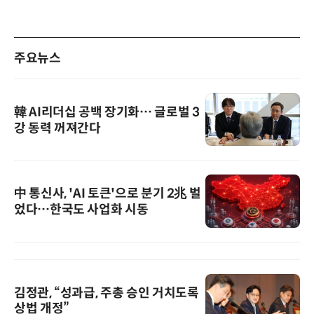
주요뉴스
韓 AI리더십 공백 장기화… 글로벌 3
강 동력 꺼져간다
中 통신사, 'AI 토큰'으로 분기 2兆 벌
었다…한국도 사업화 시동
김정관, “성과급, 주총 승인 거치도록
상법 개정”