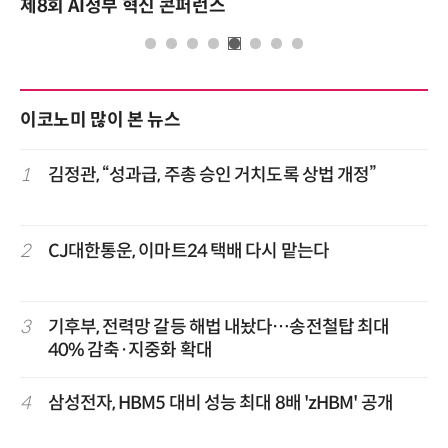
제8회 AI정부 혁신 콘퍼런스
이코노미 많이 본 뉴스
1
김정관, “성과급, 주총 승인 거치도록 상법 개정”
2
CJ대한통운, 이마트24 택배 다시 맡는다
3
기후부, 전력망 갈등 해법 내놨다…송전철탑 최대
40% 감축·지중화 확대
4
삼성전자, HBM5 대비 성능 최대 8배 'zHBM' 공개