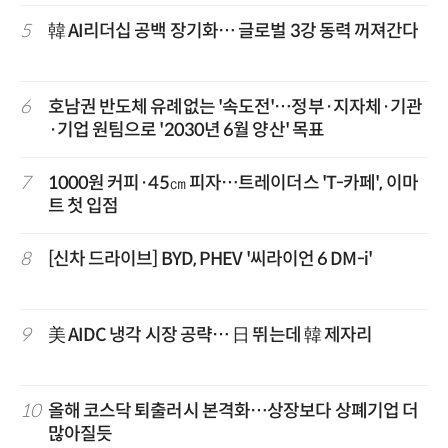
5
韓 AI리더십 공백 장기화… 글로벌 3강 동력 꺼져간다
6
호남권 반도체 유례없는 '속도전'…정부·지자체·기관
·기업 원팀으로 '2030년 6월 양산' 목표
7
1000원 커피·45㎝ 피자…트레이더스 'T-카페', 이마
트 첫 입점
8
[신차 드라이브] BYD, PHEV '씨라이언 6 DM-i'
9
美 AIDC 냉각 시장 공략… 日 뛰는데 韓 제자리
10
올해 코스닥 퇴출러시 본격화…상장보다 상폐기업 더
많아질듯