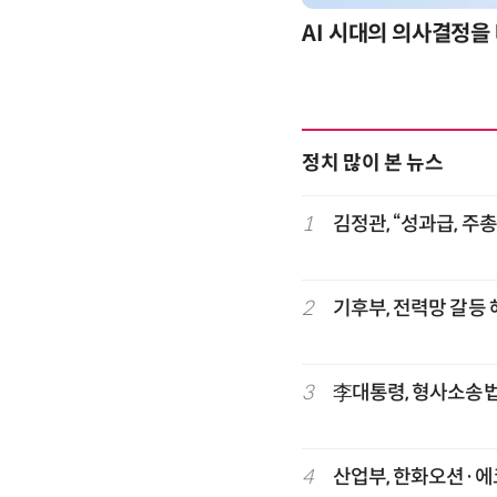
-day 워크숍
AI 시대의 의사결정을 
정치 많이 본 뉴스
1
김정관, “성과급, 주
2
기후부, 전력망 갈등
3
李대통령, 형사소송법
4
산업부, 한화오션·에코