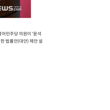
더불어민주당 의원이 '윤석
한 법률안(대안) 제안 설