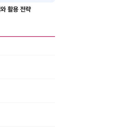
례와 활용 전략
AI 핀옵스 실전 세미나: 폭증하는