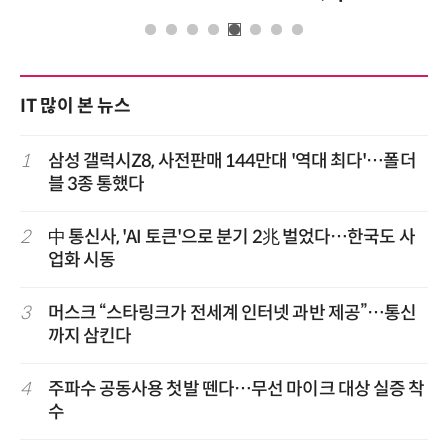
IT 많이 본 뉴스
1
삼성 갤럭시Z8, 사전판매 144만대 '역대 최다'…폴더
블 3종 통했다
2
中 통신사, 'AI 토큰'으로 분기 2兆 벌었다…한국도 사
업화 시동
3
머스크 “스타링크가 전세계 인터넷 과반 제공”…통신
까지 삼킨다
4
주파수 공동사용 첫발 뗀다…무선 마이크 대상 실증 착
수