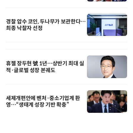
경찰 압수 코인, 두나무가 보관한다…
최종 낙찰자 선정
휴젤 장두현 號 1년…상반기 최대 실
적·글로벌 성장 본궤도
세제개편안에 벤처·중소기업계 환
영…“생태계 성장 기반 확충”