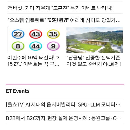
ET Events
[올쇼TV] AI 시대의 옵저버빌리티: GPU·LLM 모니터링부터 AI 기반 장애 대응까지 (8/11 생방송)
B2B에서 B2C까지, 현장 실제 운영사례 : 동원그룹·OCI·다이닝브랜즈그룹·당근 (8/27)