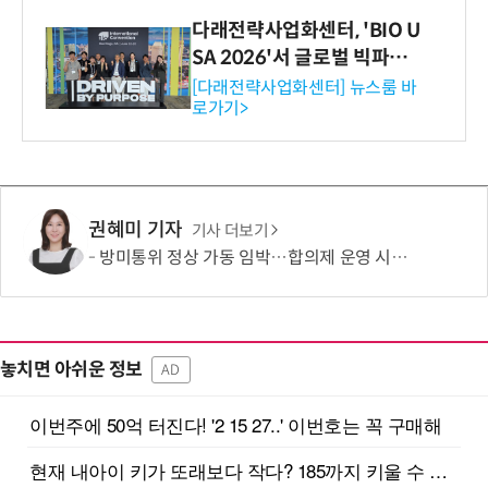
다래전략사업화센터, 'BIO U
SA 2026'서 글로벌 빅파마
와의 비즈니스 미팅 지원…K
[다래전략사업화센터] 뉴스룸 바
로가기>
-바이오 해외 진출 교두보 확
보
권혜미 기자
기사 더보기
방미통위 정상 가동 임박…합의제 운영 시험대
놓치면 아쉬운 정보
AD