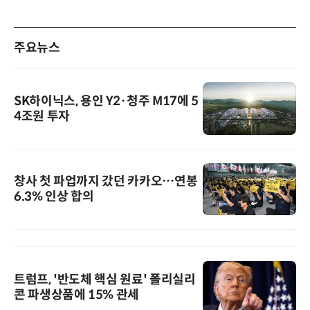
주요뉴스
SK하이닉스, 용인 Y2·청주 M17에 5
4조원 투자
창사 첫 파업까지 갔던 카카오…연봉
6.3% 인상 합의
트럼프, '반도체 핵심 원료' 폴리실리
콘 파생상품에 15% 관세