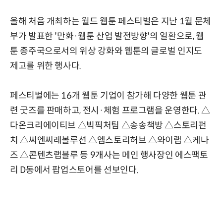
올해 처음 개최하는 월드 웹툰 페스티벌은 지난 1월 문체
부가 발표한 '만화·웹툰 산업 발전방향'의 일환으로, 웹
툰 종주국으로서의 위상 강화와 웹툰의 글로벌 인지도
제고를 위한 행사다.
페스티벌에는 16개 웹툰 기업이 참가해 다양한 웹툰 관
련 굿즈를 판매하고, 전시·체험 프로그램을 운영한다. △
다온크리에이티브 △빅픽처팀 △송송책방 △스토리펀
치 △씨엔씨레볼루션 △엠스토리허브 △와이랩 △케나
즈 △콘텐츠랩블루 등 9개사는 메인 행사장인 에스팩토
리 D동에서 팝업스토어를 선보인다.