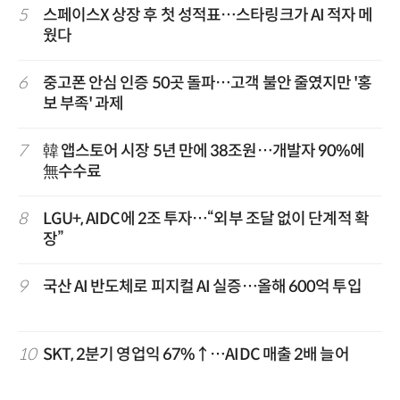
5
스페이스X 상장 후 첫 성적표…스타링크가 AI 적자 메
웠다
6
중고폰 안심 인증 50곳 돌파…고객 불안 줄였지만 '홍
보 부족' 과제
7
韓 앱스토어 시장 5년 만에 38조원…개발자 90%에
無수수료
8
LGU+, AIDC에 2조 투자…“외부 조달 없이 단계적 확
장”
9
국산 AI 반도체로 피지컬 AI 실증…올해 600억 투입
10
SKT, 2분기 영업익 67%↑…AIDC 매출 2배 늘어