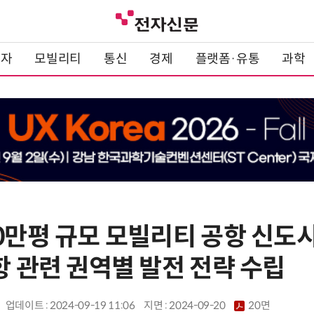
전자
모빌리티
통신
경제
플랫폼·유통
과학
0만평 규모 모빌리티 공항 신도시
항 관련 권역별 발전 전략 수립
업데이트 : 2024-09-19 11:06
지면 :
2024-09-20
20면