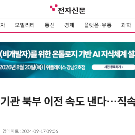
전자
모빌리티
통신
경제
플랫폼·유통
과학
공기관 북부 이전 속도 낸다…직
업데이트 : 2024-09-17 09:06