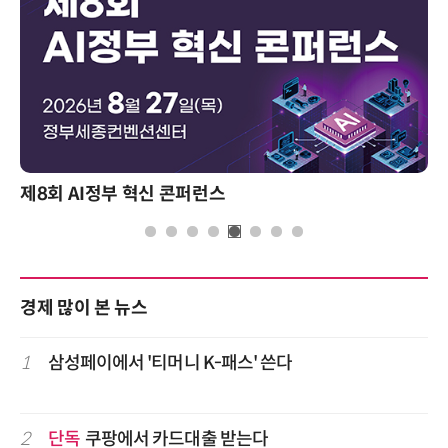
제8회 AI정부 혁신 콘퍼런스
경제 많이 본 뉴스
1
삼성페이에서 '티머니 K-패스' 쓴다
2
단독
쿠팡에서 카드대출 받는다