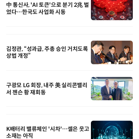
中 통신사, 'AI 토큰'으로 분기 2兆 벌
었다…한국도 사업화 시동
김정관, “성과급, 주총 승인 거치도록
상법 개정”
구광모 LG 회장, 내주 美 실리콘밸리
서 젠슨 황 재회동
K배터리 밸류체인 '시차'…셀은 웃고
소재는 아직