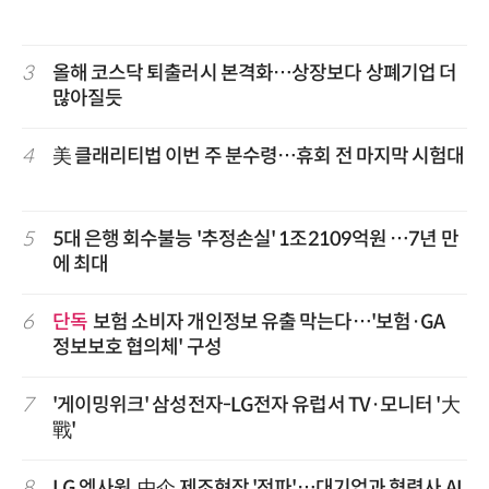
3
올해 코스닥 퇴출러시 본격화…상장보다 상폐기업 더
많아질듯
4
美 클래리티법 이번 주 분수령…휴회 전 마지막 시험대
5
5대 은행 회수불능 '추정손실' 1조2109억원 …7년 만
에 최대
6
단독
보험 소비자 개인정보 유출 막는다…'보험·GA
정보보호 협의체' 구성
7
'게이밍위크' 삼성전자-LG전자 유럽서 TV·모니터 '大
戰'
8
LG 엑사원, 中企 제조현장 '전파'…대기업과 협력사 AI