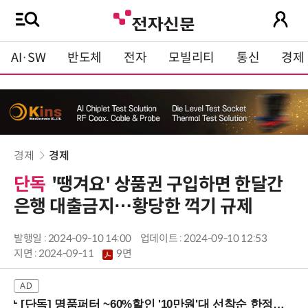
AI·SW
반도체
전자
모빌리티
통신
경제
경제
경제
단독
'땡겨요' 상품권 구입하면 한달간
은행 대출금지…황당한 꺽기 규제
발행일 : 2024-09-10 14:00
업데이트 : 2024-09-10 12:53
지면 :
2024-09-11
9면
[단독] 명품퍼터 ~60%할인 '10만원'대 선착순 한정판매!