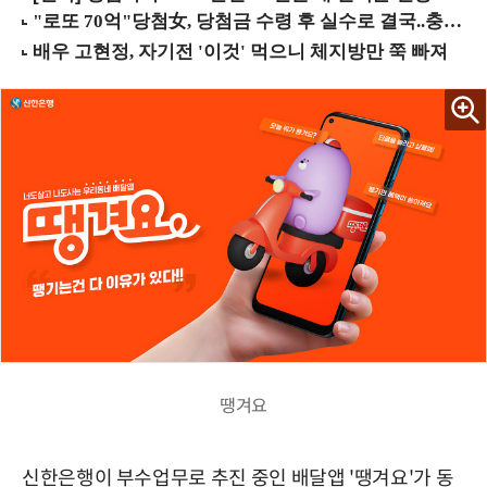
땡겨요
신한은행이 부수업무로 추진 중인 배달앱 '땡겨요'가 동