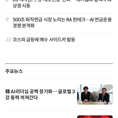
상생 시동
9
500조 퇴직연금 시장 노리는 RA 핀테크…AI 연금운용
경쟁 본격화
10
코스피 급등에 매수 사이드카 발동
주요뉴스
韓 AI리더십 공백 장기화… 글로벌 3
강 동력 꺼져간다