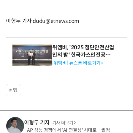
이형두 기자 dudu@etnews.com
위엠비, '2025 첨단안전산업
인의 밤' 한국가스안전공사
사장상 수상
[위엠비] 뉴스룸 바로가기>
앱
이형두 기자
기사 더보기
AP 성능 경쟁에서 'AI 연결성' 시대로…퀄컴 영역 확장 본격화