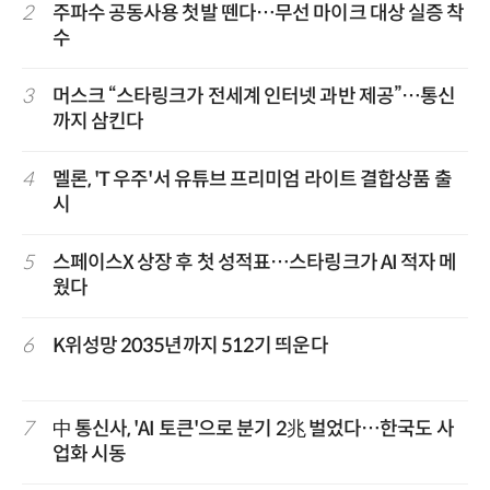
2
주파수 공동사용 첫발 뗀다…무선 마이크 대상 실증 착
수
3
머스크 “스타링크가 전세계 인터넷 과반 제공”…통신
까지 삼킨다
4
멜론, 'T 우주'서 유튜브 프리미엄 라이트 결합상품 출
시
5
스페이스X 상장 후 첫 성적표…스타링크가 AI 적자 메
웠다
6
K위성망 2035년까지 512기 띄운다
7
中 통신사, 'AI 토큰'으로 분기 2兆 벌었다…한국도 사
업화 시동