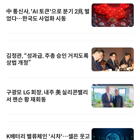
中 통신사, 'AI 토큰'으로 분기 2兆 벌
었다…한국도 사업화 시동
김정관, “성과급, 주총 승인 거치도록
상법 개정”
구광모 LG 회장, 내주 美 실리콘밸리
서 젠슨 황 재회동
K배터리 밸류체인 '시차'…셀은 웃고