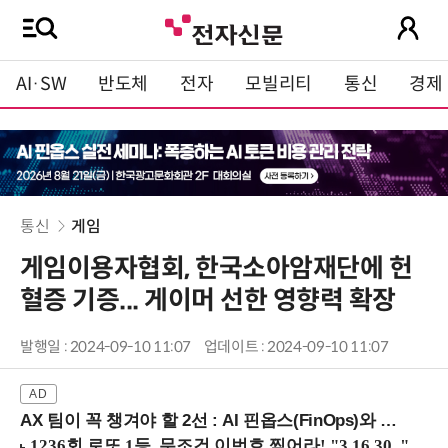
AI·SW
반도체
전자
모빌리티
통신
경제
통신
게임
게임이용자협회, 한국소아암재단에 헌
혈증 기증... 게이머 선한 영향력 확장
발행일 : 2024-09-10 11:07
업데이트 : 2024-09-10 11:07
AX 팀이 꼭 챙겨야 할 2선 : AI 핀옵스(FinOps)와 토큰 거버넌스 (8/21 잠실역)