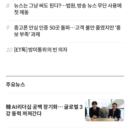
8
뉴스는 그냥 써도 된다?…법원, 방송 뉴스 무단 사용에
첫 제동
9
중고폰 안심 인증 50곳 돌파…고객 불안 줄였지만 '홍
보 부족' 과제
10
[ET톡] 방미통위의 빈 의자
주요뉴스
韓 AI리더십 공백 장기화… 글로벌 3
강 동력 꺼져간다