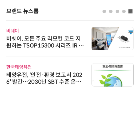
브랜드 뉴스룸
비쉐이
비쉐이, 모든 주요 리모컨 코드 지
원하는 TSOP15300 시리즈 IR 수
신기 출시
한국태양유전
태양유전, '안전·환경 보고서 202
6' 발간…2030년 SBT 수준 온실
가스 감축 추진