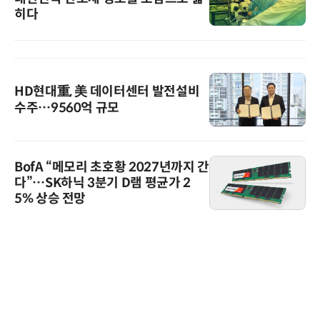
히다
HD현대重, 美 데이터센터 발전설비
수주…9560억 규모
BofA “메모리 초호황 2027년까지 간
다”…SK하닉 3분기 D램 평균가 2
5% 상승 전망