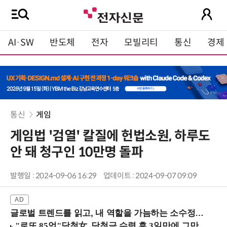
AI·SW
반도체
전자
모빌리티
통신
경제
통신
게임
게임법 '검열' 칼질에 헌법소원, 하루도
안 돼 청구인 10만명 돌파
발행일 : 2024-09-06 16:29
업데이트 : 2024-09-07 09:09
글로벌 트렌드를 읽고, 내 역할을 가늠하는 소수정예 실습 워크숍 (8/28 신논현역)