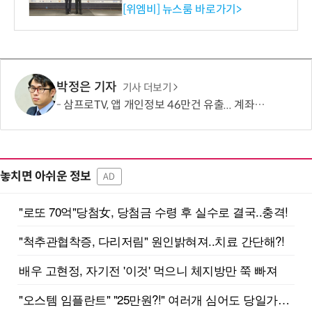
사장상 수상
[위엠비] 뉴스룸 바로가기>
박정은 기자
기사 더보기
삼프로TV, 앱 개인정보 46만건 유출... 계좌·카드정보도 포함
놓치면 아쉬운 정보
AD