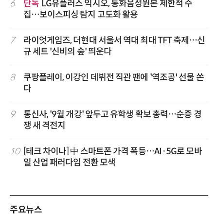
6
단독
LG유플러스 익시오, 통화음성원본 제한적 수
집…보이스피싱 탐지 고도화 활용
7
라이엇게임즈, 더현대 서울서 역대 최대 TFT 축제…신
규 세트 '신비의 숲' 띄운다
8
쿠팡플레이, 이강인 데뷔전 직관 팬에 '역조공' 선물 쏜
다
9
통신사, '9월 개강' 앞두고 유학생 확보 총력…순증 경
쟁 새 격전지
10
[테크 차이나] 中 스마트폰 가격 폭등…AI·5G로 모바
일 산업 패러다임 전환 모색
주요뉴스