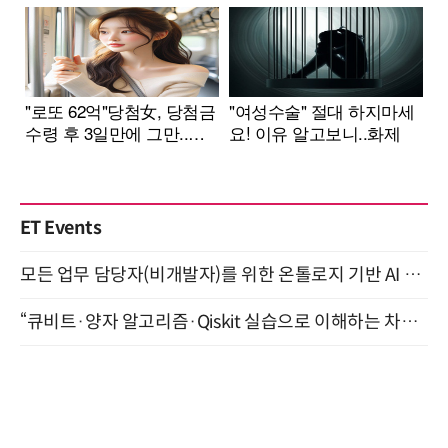
ET Events
모든 업무 담당자(비개발자)를 위한 온톨로지 기반 AI 지식체계 설계 1-day 워크숍 8월 20일 개최
“큐비트·양자 알고리즘·Qiskit 실습으로 이해하는 차세대 컴퓨팅” (8/28)