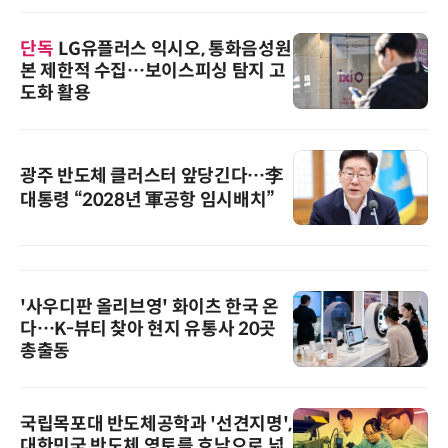
단독
LG유플러스 익시오, 통화음성원
본 제한적 수집…보이스피싱 탐지 고
도화 활용
광주 반도체 클러스터 앞당긴다…李
대통령 “2028년 軍공항 임시배치”
'사우디판 올리브영' 화이츠 한국 온
다…K-뷰티 찾아 현지 유통사 20곳
총출동
국립목포대 반도체공학과 '선견지명',
대한민국 반도체 영토를 호남으로 넓