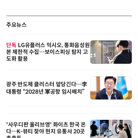
주요뉴스
단독
LG유플러스 익시오, 통화음성원
본 제한적 수집…보이스피싱 탐지 고
도화 활용
광주 반도체 클러스터 앞당긴다…李
대통령 “2028년 軍공항 임시배치”
'사우디판 올리브영' 화이츠 한국 온
다…K-뷰티 찾아 현지 유통사 20곳