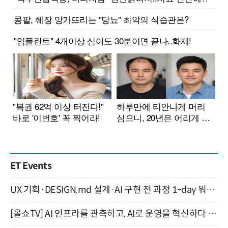
ET Events
UX 기획·DESIGN.md 설계·AI 구현 전 과정 1-day 워크숍 with Claude Code·Codex 9월 15일 개최
[올쇼TV] AI 인프라를 관측하고, AI로 운영을 혁신하다 (8월 11일 생방송)