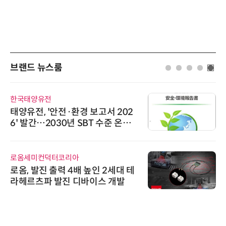
브랜드 뉴스룸
한국태양유전
태양유전, '안전·환경 보고서 202
6' 발간…2030년 SBT 수준 온실
가스 감축 추진
로옴세미컨덕터코리아
로옴, 발진 출력 4배 높인 2세대 테
라헤르츠파 발진 디바이스 개발