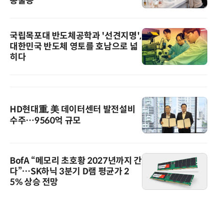
총출동
국립목포대 반도체공학과 '선견지명',
대한민국 반도체 영토를 호남으로 넓
히다
HD현대重, 美 데이터센터 발전설비
수주…9560억 규모
BofA “메모리 초호황 2027년까지 간
다”…SK하닉 3분기 D램 평균가 2
5% 상승 전망