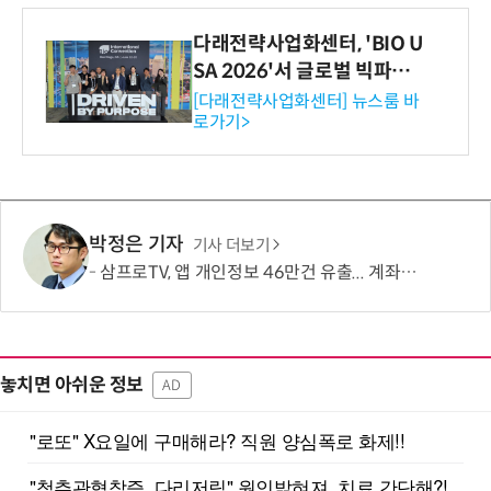
다래전략사업화센터, 'BIO U
SA 2026'서 글로벌 빅파마
와의 비즈니스 미팅 지원…K
[다래전략사업화센터] 뉴스룸 바
로가기>
-바이오 해외 진출 교두보 확
보
박정은 기자
기사 더보기
삼프로TV, 앱 개인정보 46만건 유출... 계좌·카드정보도 포함
놓치면 아쉬운 정보
AD