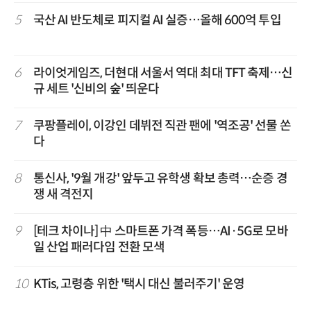
5
국산 AI 반도체로 피지컬 AI 실증…올해 600억 투입
6
라이엇게임즈, 더현대 서울서 역대 최대 TFT 축제…신
규 세트 '신비의 숲' 띄운다
7
쿠팡플레이, 이강인 데뷔전 직관 팬에 '역조공' 선물 쏜
다
8
통신사, '9월 개강' 앞두고 유학생 확보 총력…순증 경
쟁 새 격전지
9
[테크 차이나] 中 스마트폰 가격 폭등…AI·5G로 모바
일 산업 패러다임 전환 모색
10
KTis, 고령층 위한 '택시 대신 불러주기' 운영