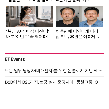
ET Events
모든 업무 담당자(비개발자)를 위한 온톨로지 기반 AI 지식체계 설계 1-day 워크숍 8월 20일 개최
B2B에서 B2C까지, 현장 실제 운영사례 : 동원그룹·OCI·다이닝브랜즈그룹·당근 (8/27)