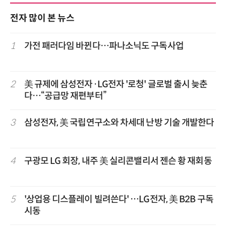
전자 많이 본 뉴스
1
가전 패러다임 바뀐다…파나소닉도 구독사업
2
美 규제에 삼성전자·LG전자 '로청' 글로벌 출시 늦춘
다…“공급망 재편부터”
3
삼성전자, 美 국립연구소와 차세대 난방 기술 개발한다
4
구광모 LG 회장, 내주 美 실리콘밸리서 젠슨 황 재회동
5
'상업용 디스플레이 빌려쓴다' …LG전자, 美 B2B 구독
시동