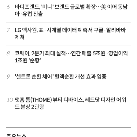
6
바디프랜드, '미니' 브랜드 글로벌 확장…美 이어 동남
아·유럽 진출
7
LG 엑사원, 표·시계열 데이터 예측서 구글·알리바바
제쳐
8
코웨이, 2분기 최대 실적…연간 매출 5조원·영업이익
1조원 '순항'
9
'셀트론 순환 체어' 혈액순환 개선 효과 입증
10
앳홈 톰(THOME) 뷰티 디바이스, 레드닷 디자인 어워
드 본상 2관왕
주요뉴스