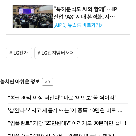
“특허분석도 AI와 함께”…IP
산업 'AX' 시대 본격화, 지식
재산처 1호 AI IP데이터분석
[AIPD] 뉴스룸 바로가기>
사 탄생
LG전자
LG전자앰버서더
놓치면 아쉬운 정보
AD