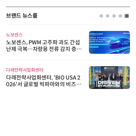
브랜드 뉴스룸
노보센스
노보센스, PWM 고주파 과도 간섭
난제 극복…차량용 전류 감지 증폭
기
다래전략사업화센터
다래전략사업화센터, 'BIO USA 2
026'서 글로벌 빅파마와의 비즈니
스 미팅 지원…K-바이오 해외 진출
교두보 확보