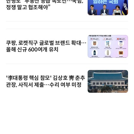
한병도 “부동산 공급 속도전…국힘,
정쟁 말고 협조해야”
쿠팡, 로켓직구 글로벌 브랜드 확대…
올해 신규 600여개 유치
'李대통령 핵심 참모' 김상호 靑 춘추
관장, 사직서 제출…수리 여부 미정