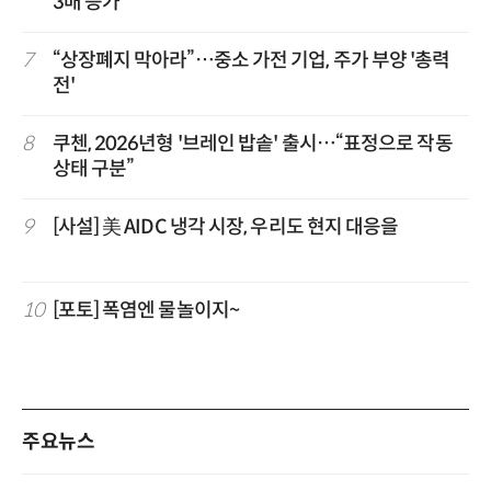
3배 증가”
7
“상장폐지 막아라”…중소 가전 기업, 주가 부양 '총력
전'
8
쿠첸, 2026년형 '브레인 밥솥' 출시…“표정으로 작동
상태 구분”
9
[사설] 美 AIDC 냉각 시장, 우리도 현지 대응을
10
[포토] 폭염엔 물놀이지~
주요뉴스