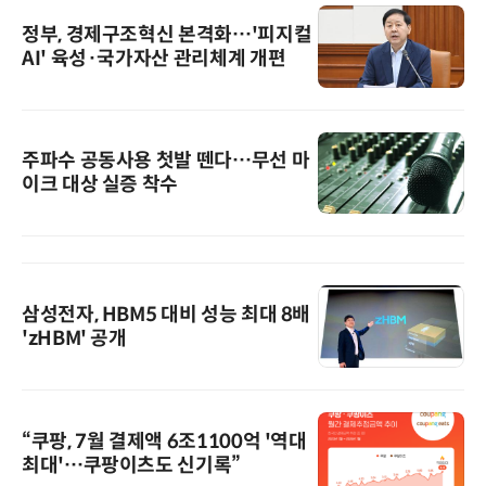
정부, 경제구조혁신 본격화…'피지컬
AI' 육성·국가자산 관리체계 개편
주파수 공동사용 첫발 뗀다…무선 마
이크 대상 실증 착수
삼성전자, HBM5 대비 성능 최대 8배
'zHBM' 공개
“쿠팡, 7월 결제액 6조1100억 '역대
최대'…쿠팡이츠도 신기록”