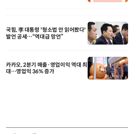
국힘, 李 대통령 '형소법 안 읽어봤다'
발언 공세…“역대급 망언”
카카오, 2분기 매출·영업이익 역대 최
대…영업익 36% 증가