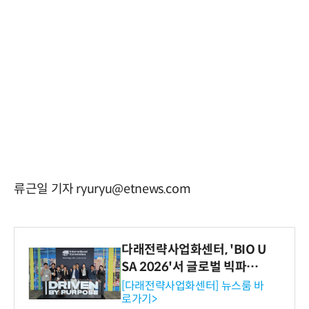
류근일 기자 ryuryu@etnews.com
다래전략사업화센터, 'BIO U
SA 2026'서 글로벌 빅파마
와의 비즈니스 미팅 지원…K
[다래전략사업화센터] 뉴스룸 바
로가기>
-바이오 해외 진출 교두보 확