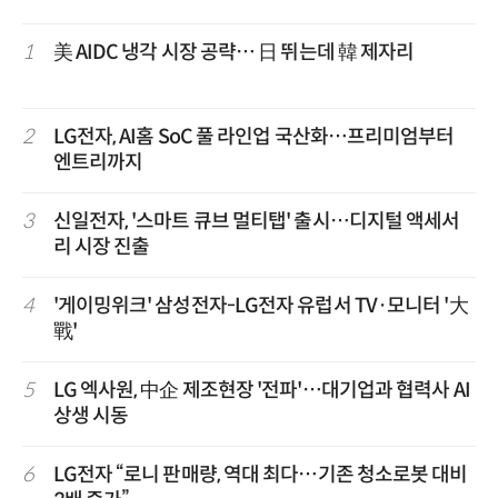
1
美 AIDC 냉각 시장 공략… 日 뛰는데 韓 제자리
2
LG전자, AI홈 SoC 풀 라인업 국산화…프리미엄부터
엔트리까지
3
신일전자, '스마트 큐브 멀티탭' 출시…디지털 액세서
리 시장 진출
4
'게이밍위크' 삼성전자-LG전자 유럽서 TV·모니터 '大
戰'
5
LG 엑사원, 中企 제조현장 '전파'…대기업과 협력사 AI
상생 시동
6
LG전자 “로니 판매량, 역대 최다…기존 청소로봇 대비