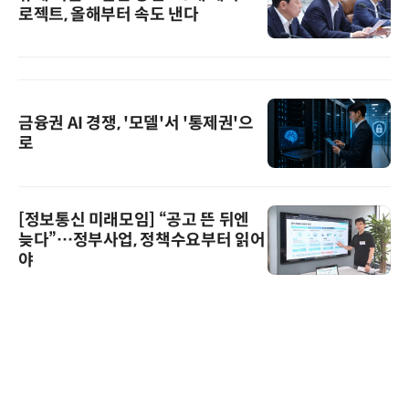
로젝트, 올해부터 속도 낸다
금융권 AI 경쟁, '모델'서 '통제권'으
로
[정보통신 미래모임] “공고 뜬 뒤엔
늦다”…정부사업, 정책수요부터 읽어
야