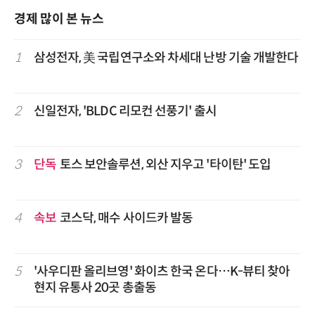
경제 많이 본 뉴스
1
삼성전자, 美 국립연구소와 차세대 난방 기술 개발한다
2
신일전자, 'BLDC 리모컨 선풍기' 출시
3
단독
토스 보안솔루션, 외산 지우고 '타이탄' 도입
4
속보
코스닥, 매수 사이드카 발동
5
'사우디판 올리브영' 화이츠 한국 온다…K-뷰티 찾아
현지 유통사 20곳 총출동