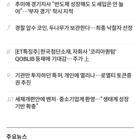
6
추미애 경기지사 “반도체 성장해도 도세입은 안 늘
어”…'부자 경기' 착시 지적
7
경찰 압수 코인, 두나무가 보관한다…최종 낙찰자 선정
8
[ET특징주] 한국첨단소재, 자회사 '코리아퀀텀'
QOBLIB 등재에 기대감… 주가 上
9
기관만 투자하던 특허, 개인에 열리나…로열티 토큰증
권 추진
10
세제개편안에 벤처·중소기업계 환영…“생태계 성장
기반 확충”
주요뉴스