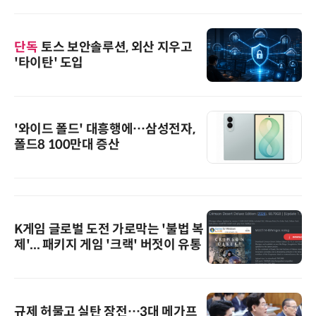
단독
토스 보안솔루션, 외산 지우고
'타이탄' 도입
'와이드 폴드' 대흥행에…삼성전자,
폴드8 100만대 증산
K게임 글로벌 도전 가로막는 '불법 복
제'... 패키지 게임 '크랙' 버젓이 유통
규제 허물고 실탄 장전…3대 메가프