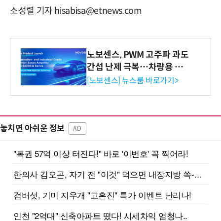
소성렬 기자 hisabisa@etnews.com
노보센스, PWM 고주파 과도
간섭 난제 극복…차량용 전
류 감지 증폭기
[노보센스] 뉴스룸 바로가기>
놓치면 아쉬운 정보
AD