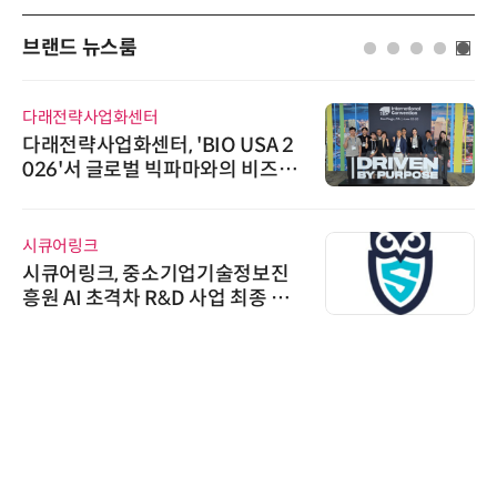
브랜드 뉴스룸
전략사업화센터
로옴세미
략사업화센터, 'BIO USA 2
로옴, 
6'서 글로벌 빅파마와의 비즈니
라헤르츠
미팅 지원…K-바이오 해외 진출
보 확보
어링크
AIPD
어링크, 중소기업기술정보진
“특허분
AI 초격차 R&D 사업 최종 선
'AX'
AI I
노보센스
노보센스
난제 극
기