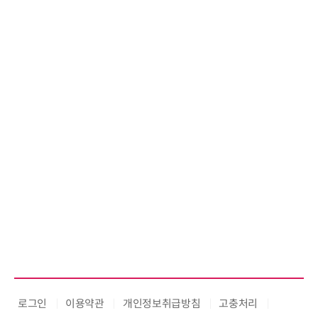
시큐어링크, 중소기업기술정보진
흥원 AI 초격차 R&D 사업 최종 선
정
로그인
이용약관
개인정보취급방침
고충처리