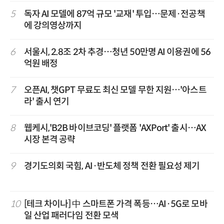
5
독자 AI 모델에 87억 규모 '교재' 투입…문제·전공책
에 강의영상까지
6
서울시, 2.8조 2차 추경…청년 50만명 AI 이용권에 56
억원 배정
7
오픈AI, 챗GPT 무료도 최신 모델 무한 지원…'아스트
라' 출시 연기
8
웹케시,'B2B 바이브코딩' 플랫폼 'AXPort' 출시…AX
시장 본격 공략
9
경기도의회 국힘, AI·반도체 정책 전환 필요성 제기
10
[테크 차이나] 中 스마트폰 가격 폭등…AI·5G로 모바
일 산업 패러다임 전환 모색