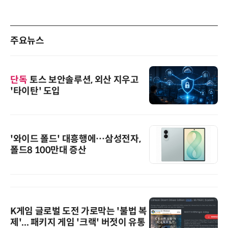
주요뉴스
단독
토스 보안솔루션, 외산 지우고
'타이탄' 도입
'와이드 폴드' 대흥행에…삼성전자,
폴드8 100만대 증산
K게임 글로벌 도전 가로막는 '불법 복
제'... 패키지 게임 '크랙' 버젓이 유통