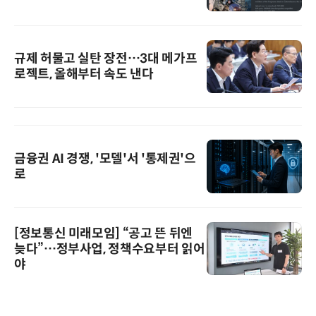
규제 허물고 실탄 장전…3대 메가프
로젝트, 올해부터 속도 낸다
금융권 AI 경쟁, '모델'서 '통제권'으
로
[정보통신 미래모임] “공고 뜬 뒤엔
늦다”…정부사업, 정책수요부터 읽어
야