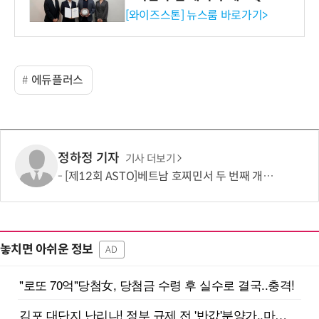
증 최고 등급 수여
[와이즈스톤] 뉴스룸 바로가기>
에듀플러스
정하정 기자
기사 더보기
[제12회 ASTO]베트남 호찌민서 두 번째 개최…1635㎞ 떨어진 하노이서도 참가
놓치면 아쉬운 정보
AD