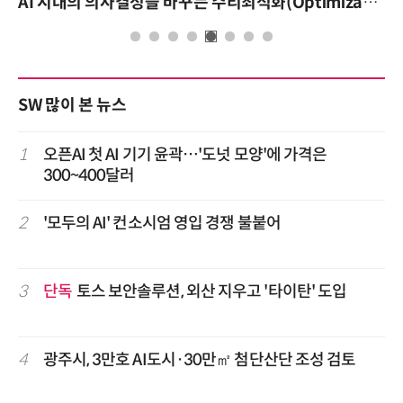
AI 핀옵스 실전 세미나: 폭증하는 AI 토큰 비용 관리 전략
SW 많이 본 뉴스
1
오픈AI 첫 AI 기기 윤곽…'도넛 모양'에 가격은
300~400달러
2
'모두의 AI' 컨소시엄 영입 경쟁 불붙어
3
단독
토스 보안솔루션, 외산 지우고 '타이탄' 도입
4
광주시, 3만호 AI도시·30만㎡ 첨단산단 조성 검토