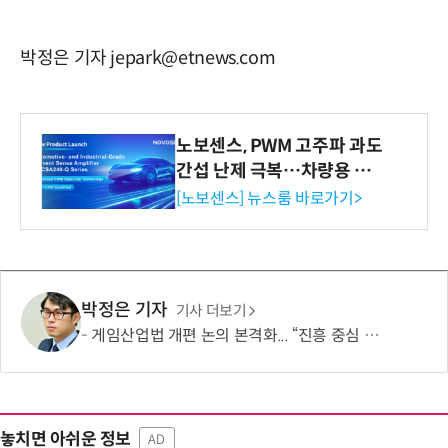
박정은 기자 jepark@etnews.com
노보센스, PWM 고주파 과도
간섭 난제 극복…차량용 전
류 감지 증폭기
[노보센스] 뉴스룸 바로가기>
박정은 기자
기사 더보기
게임산업법 개편 논의 본격화... “진흥 중심 전환 속 세부 보완 필요”
놓치면 아쉬운 정보
AD