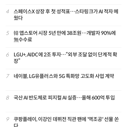
4
스페이스X 상장 후 첫 성적표…스타링크가 AI 적자 메
웠다
5
韓 앱스토어 시장 5년 만에 38조원…개발자 90%에
無수수료
6
LGU+, AIDC에 2조 투자…“외부 조달 없이 단계적 확
장”
7
네이블, LG유플러스와 5G 특화망 고도화 사업 계약
8
국산 AI 반도체로 피지컬 AI 실증…올해 600억 투입
9
쿠팡플레이, 이강인 데뷔전 직관 팬에 '역조공' 선물 쏜
다