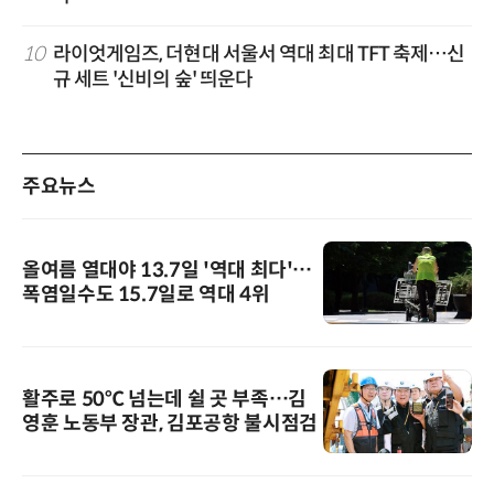
10
라이엇게임즈, 더현대 서울서 역대 최대 TFT 축제…신
규 세트 '신비의 숲' 띄운다
주요뉴스
올여름 열대야 13.7일 '역대 최다'…
폭염일수도 15.7일로 역대 4위
활주로 50℃ 넘는데 쉴 곳 부족…김
영훈 노동부 장관, 김포공항 불시점검