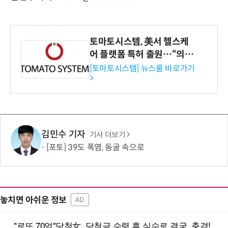
토마토시스템, 美서 헬스케
어 플랫폼 특허 출원…“의료
기관·보험사 공략”
[토마토시스템] 뉴스룸 바로가기
>
김민수 기자
기사 더보기
[포토] 39도 폭염, 동굴 속으로
놓치면 아쉬운 정보
AD