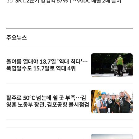
10
SKT, 2분기 영업익 67%↑…AIDC 매출 2배 늘어
주요뉴스
올여름 열대야 13.7일 '역대 최다'…
폭염일수도 15.7일로 역대 4위
활주로 50℃ 넘는데 쉴 곳 부족…김
영훈 노동부 장관, 김포공항 불시점검