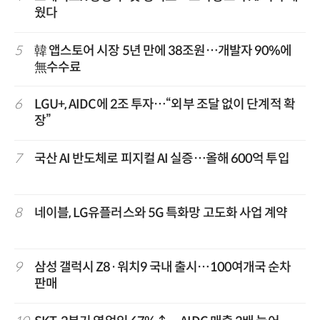
웠다
5
韓 앱스토어 시장 5년 만에 38조원…개발자 90%에
無수수료
6
LGU+, AIDC에 2조 투자…“외부 조달 없이 단계적 확
장”
7
국산 AI 반도체로 피지컬 AI 실증…올해 600억 투입
8
네이블, LG유플러스와 5G 특화망 고도화 사업 계약
9
삼성 갤럭시 Z8·워치9 국내 출시…100여개국 순차
판매