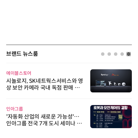
브랜드 뉴스룸
에이블스토어
시놀로지, SK네트웍스서비스와 영
상 보안 카메라 국내 독점 판매 파
트너십 체결
인아그룹
'자동화 산업의 새로운 가능성'…
인아그룹 전국 7개 도시 세미나 페
어 개최