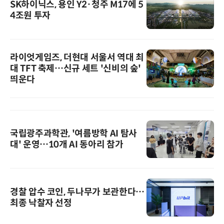
SK하이닉스, 용인 Y2·청주 M17에 5
4조원 투자
라이엇게임즈, 더현대 서울서 역대 최
대 TFT 축제…신규 세트 '신비의 숲'
띄운다
국립광주과학관, '여름방학 AI 탐사
대' 운영…10개 AI 동아리 참가
경찰 압수 코인, 두나무가 보관한다…
최종 낙찰자 선정