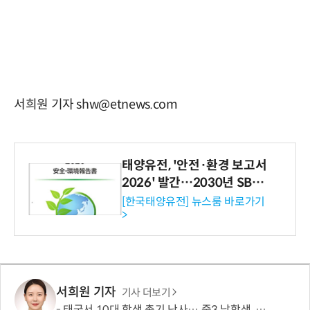
서희원 기자 shw@etnews.com
태양유전, '안전·환경 보고서
2026' 발간…2030년 SBT
수준 온실가스 감축 추진
[한국태양유전] 뉴스룸 바로가기
>
서희원 기자
기사 더보기
태국서 10대 학생 총기 난사… 중3 남학생, 조부모·교사 등 8명 살해