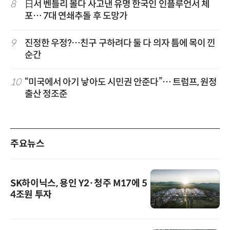
8
日서 벤틀리 몰다 사고낸 유명 한국인 인플루언서 체
포… 7대 연쇄추돌 후 도망가
9
진정한 우정?…친구 구하려다 둘 다 의자 틈에 목이 낀
순간
10
“미국에서 아기 낳아도 시민권 안준다”… 트럼프, 원정
출산 정조준
주요뉴스
SK하이닉스, 용인 Y2·청주 M17에 5
4조원 투자