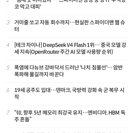
2
“냄새 못 버티겠다”…스파이더맨 상영 중 방귀 '수백명
코 막고 대피'
3
거미줄 쏘고 자동 회수까지…현실판 스파이더맨 웹 슈
터
4
[테크 차이나] DeepSeek V4 Flash 1위… 중국 모델 강
세 지속(OpenRouter 주간 AI 모델 사용량 순위)
5
폭염에 다뉴브 강바닥서 드러난 '나치 침몰선'… 암반
폭파해 물길까지 바꾼다
6
19세 공주도 입대…덴마크, 국방력 강화 속 군 복무 시
작
7
“韓, 향후 5년 메모리 최강국 유지…엔비디아, HBM 독
주 흔들”