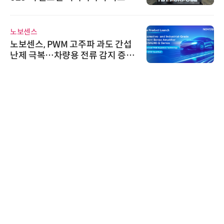
스 미팅 지원…K-바이오 해외 진출
교두보 확보
노보센스
노보센스, PWM 고주파 과도 간섭
난제 극복…차량용 전류 감지 증폭
기