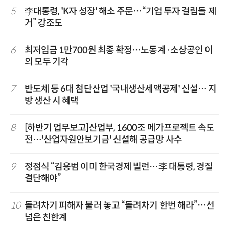
5
李대통령, 'K자 성장' 해소 주문…“기업 투자 걸림돌 제
거” 강조도
6
최저임금 1만700원 최종 확정…노동계·소상공인 이
의 모두 기각
7
반도체 등 6대 첨단산업 '국내생산세액공제' 신설… 지
방 생산 시 혜택
8
[하반기 업무보고]산업부, 1600조 메가프로젝트 속도
전…'산업자원안보기금' 신설해 공급망 사수
9
정점식 “김용범 이미 한국경제 빌런…李 대통령, 경질
결단해야”
10
돌려차기 피해자 불러 놓고 “돌려차기 한번 해라”…선
넘은 친한계