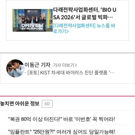
다래전략사업화센터, 'BIO U
SA 2026'서 글로벌 빅파마
와의 비즈니스 미팅 지원…K
[다래전략사업화센터] 뉴스룸 바
로가기>
-바이오 해외 진출 교두보 확
보
이동근 기자
기사 더보기
[포토] KIST 차세대 바이러스 진단 플랫폼 '퓨전 어세이' 개발
놓치면 아쉬운 정보
AD