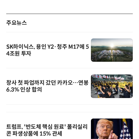
주요뉴스
SK하이닉스, 용인 Y2·청주 M17에 5
4조원 투자
창사 첫 파업까지 갔던 카카오…연봉
6.3% 인상 합의
트럼프, '반도체 핵심 원료' 폴리실리
콘 파생상품에 15% 관세