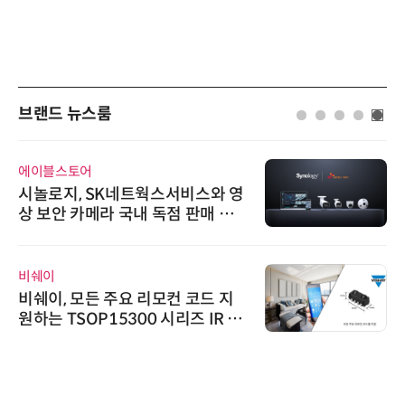
브랜드 뉴스룸
에이블스토어
시놀로지, SK네트웍스서비스와 영
상 보안 카메라 국내 독점 판매 파
트너십 체결
비쉐이
비쉐이, 모든 주요 리모컨 코드 지
원하는 TSOP15300 시리즈 IR 수
신기 출시