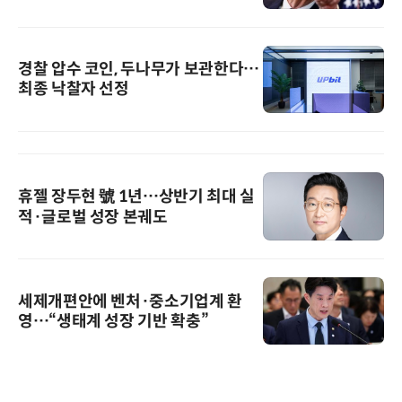
경찰 압수 코인, 두나무가 보관한다…
최종 낙찰자 선정
휴젤 장두현 號 1년…상반기 최대 실
적·글로벌 성장 본궤도
세제개편안에 벤처·중소기업계 환
영…“생태계 성장 기반 확충”