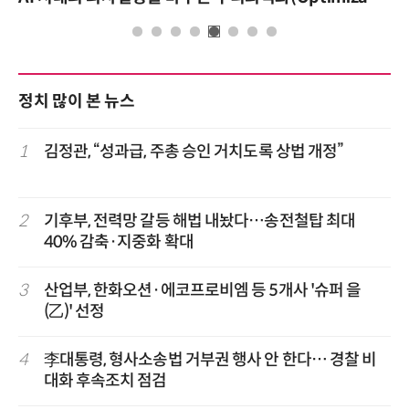
정치 많이 본 뉴스
1
김정관, “성과급, 주총 승인 거치도록 상법 개정”
2
기후부, 전력망 갈등 해법 내놨다…송전철탑 최대
40% 감축·지중화 확대
3
산업부, 한화오션·에코프로비엠 등 5개사 '슈퍼 을
(乙)' 선정
4
李대통령, 형사소송법 거부권 행사 안 한다… 경찰 비
대화 후속조치 점검