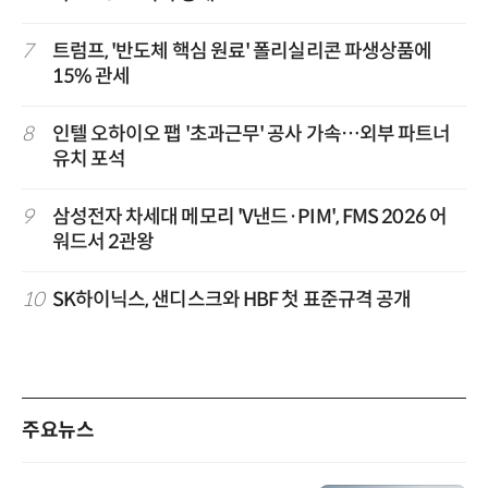
7
트럼프, '반도체 핵심 원료' 폴리실리콘 파생상품에
15% 관세
8
인텔 오하이오 팹 '초과근무' 공사 가속…외부 파트너
유치 포석
9
삼성전자 차세대 메모리 'V낸드·PIM', FMS 2026 어
워드서 2관왕
10
SK하이닉스, 샌디스크와 HBF 첫 표준규격 공개
주요뉴스