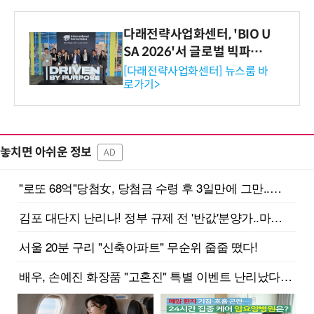
다래전략사업화센터, 'BIO U
SA 2026'서 글로벌 빅파마
와의 비즈니스 미팅 지원…K
[다래전략사업화센터] 뉴스룸 바
로가기>
-바이오 해외 진출 교두보 확
보
놓치면 아쉬운 정보
AD