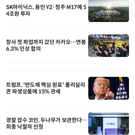
SK하이닉스, 용인 Y2·청주 M17에 5
4조원 투자
창사 첫 파업까지 갔던 카카오…연봉
6.3% 인상 합의
트럼프, '반도체 핵심 원료' 폴리실리
콘 파생상품에 15% 관세
경찰 압수 코인, 두나무가 보관한다…
최종 낙찰자 선정