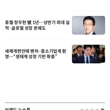
휴젤 장두현 號 1년…상반기 최대 실
적·글로벌 성장 본궤도
세제개편안에 벤처·중소기업계 환
영…“생태계 성장 기반 확충”
브랜드 뉴스룸