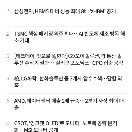
1
삼성전자, HBM5 대비 성능 최대 8배 'zHBM' 공개
2
TSMC 핵심 패키징 외주 확대…AI 반도체 제조 병목 해
소 기대
3
[테크데이, 빛으로 通한다]<2>오이솔루션, 광 통신 솔
루션 수직 계열화…'실리콘 포토닉스·CPO 집중 공략'
4
檢, LG화학·한화솔루션 등 7개사 압수수색…담합 의
혹
5
AMD, 데이터센터 매출 2배 급증…2분기 사상 최대 매
출
6
CSOT, '잉크젯 OLED'로 모니터·노트북 공략 본격
화…MSI 모니터 공개