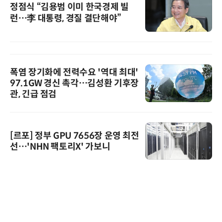
정점식 “김용범 이미 한국경제 빌
런…李 대통령, 경질 결단해야”
폭염 장기화에 전력수요 '역대 최대'
97.1GW 경신 촉각…김성환 기후장
관, 긴급 점검
[르포] 정부 GPU 7656장 운영 최전
선…'NHN 팩토리X' 가보니