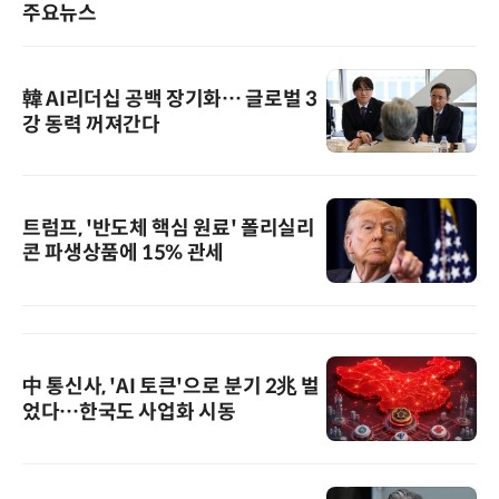
주요뉴스
韓 AI리더십 공백 장기화… 글로벌 3
강 동력 꺼져간다
트럼프, '반도체 핵심 원료' 폴리실리
콘 파생상품에 15% 관세
中 통신사, 'AI 토큰'으로 분기 2兆 벌
었다…한국도 사업화 시동