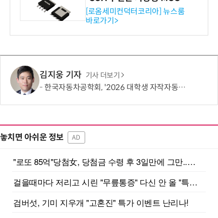
ET 개발
[로옴세미컨덕터코리아] 뉴스룸
바로가기>
김지웅 기자
기사 더보기
한국자동차공학회, '2026 대학생 자작자동차대회 포뮬러 부문' 개최
놓치면 아쉬운 정보
AD