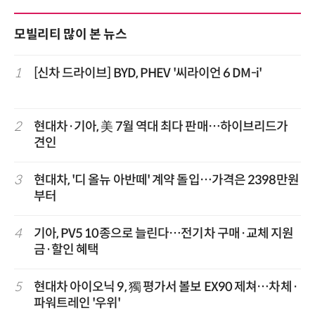
모빌리티 많이 본 뉴스
1
[신차 드라이브] BYD, PHEV '씨라이언 6 DM-i'
2
현대차·기아, 美 7월 역대 최다 판매…하이브리드가
견인
3
현대차, '디 올뉴 아반떼' 계약 돌입…가격은 2398만원
부터
4
기아, PV5 10종으로 늘린다…전기차 구매·교체 지원
금·할인 혜택
5
현대차 아이오닉 9, 獨 평가서 볼보 EX90 제쳐…차체·
파워트레인 '우위'