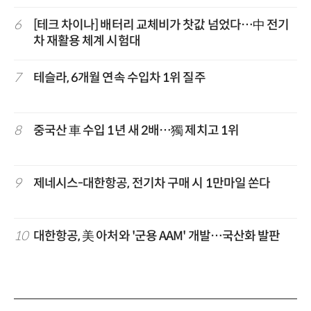
6
[테크 차이나] 배터리 교체비가 찻값 넘었다…中 전기
차 재활용 체계 시험대
7
테슬라, 6개월 연속 수입차 1위 질주
8
중국산 車 수입 1년 새 2배…獨 제치고 1위
9
제네시스-대한항공, 전기차 구매 시 1만마일 쏜다
10
대한항공, 美 아처와 '군용 AAM' 개발…국산화 발판