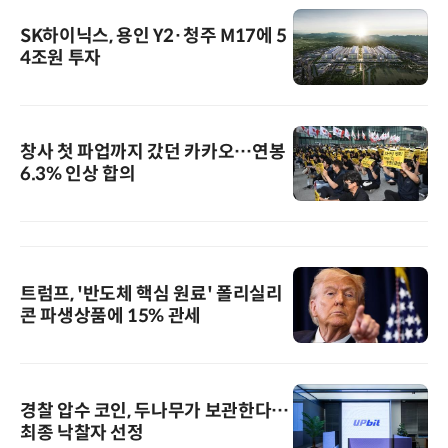
SK하이닉스, 용인 Y2·청주 M17에 5
4조원 투자
창사 첫 파업까지 갔던 카카오…연봉
6.3% 인상 합의
트럼프, '반도체 핵심 원료' 폴리실리
콘 파생상품에 15% 관세
경찰 압수 코인, 두나무가 보관한다…
최종 낙찰자 선정