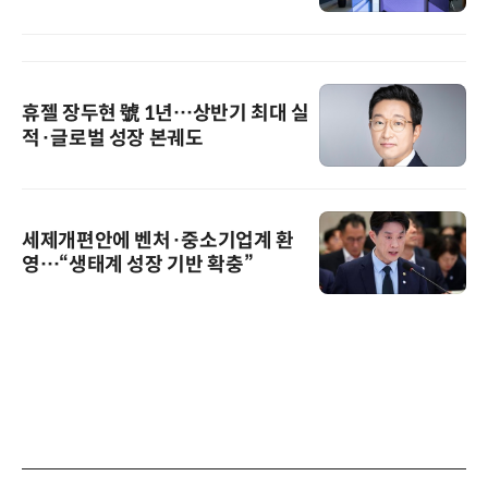
휴젤 장두현 號 1년…상반기 최대 실
적·글로벌 성장 본궤도
세제개편안에 벤처·중소기업계 환
영…“생태계 성장 기반 확충”