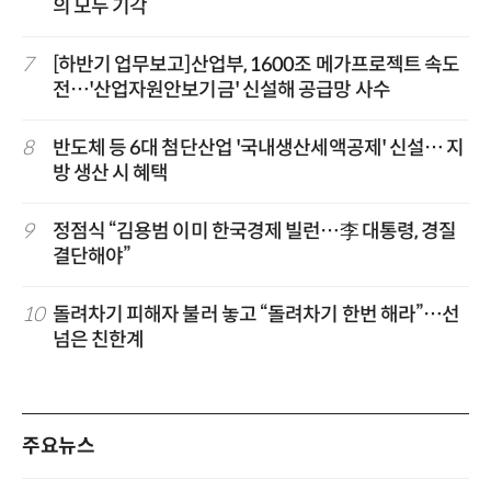
의 모두 기각
7
[하반기 업무보고]산업부, 1600조 메가프로젝트 속도
전…'산업자원안보기금' 신설해 공급망 사수
8
반도체 등 6대 첨단산업 '국내생산세액공제' 신설… 지
방 생산 시 혜택
9
정점식 “김용범 이미 한국경제 빌런…李 대통령, 경질
결단해야”
10
돌려차기 피해자 불러 놓고 “돌려차기 한번 해라”…선
넘은 친한계
주요뉴스