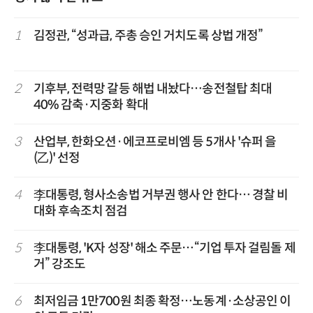
1
김정관, “성과급, 주총 승인 거치도록 상법 개정”
2
기후부, 전력망 갈등 해법 내놨다…송전철탑 최대
40% 감축·지중화 확대
3
산업부, 한화오션·에코프로비엠 등 5개사 '슈퍼 을
(乙)' 선정
4
李대통령, 형사소송법 거부권 행사 안 한다… 경찰 비
대화 후속조치 점검
5
李대통령, 'K자 성장' 해소 주문…“기업 투자 걸림돌 제
거” 강조도
6
최저임금 1만700원 최종 확정…노동계·소상공인 이