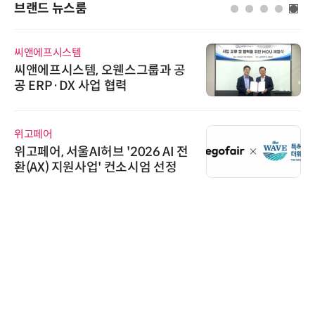
브랜드 뉴스룸
씨앤에프시스템
씨앤에프시스템, 오웬스그룹과 공
공 ERP·DX 사업 협력
위고페어
위고페어, 서울AI허브 '2026 AI 전
환(AX) 지원사업' 컨소시엄 선정