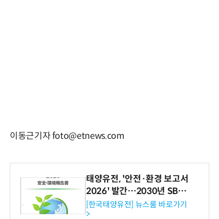
이동근기자 foto@etnews.com
태양유전, '안전·환경 보고서
2026' 발간…2030년 SBT
수준 온실가스 감축 추진
[한국태양유전] 뉴스룸 바로가기
>