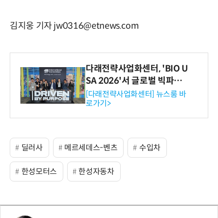
김지웅 기자 jw0316@etnews.com
다래전략사업화센터, 'BIO U
SA 2026'서 글로벌 빅파마
와의 비즈니스 미팅 지원…K
[다래전략사업화센터] 뉴스룸 바
로가기>
-바이오 해외 진출 교두보 확
보
딜러사
메르세데스-벤츠
수입차
한성모터스
한성자동차