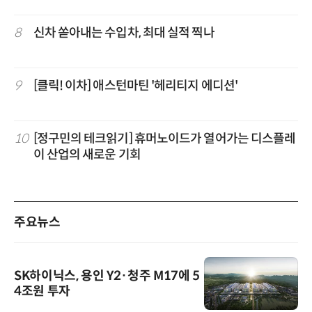
8
신차 쏟아내는 수입차, 최대 실적 찍나
9
[클릭! 이차] 애스턴마틴 '헤리티지 에디션'
10
[정구민의 테크읽기] 휴머노이드가 열어가는 디스플레
이 산업의 새로운 기회
주요뉴스
SK하이닉스, 용인 Y2·청주 M17에 5
4조원 투자