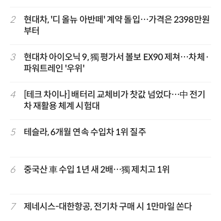
2
현대차, '디 올뉴 아반떼' 계약 돌입…가격은 2398만원
부터
3
현대차 아이오닉 9, 獨 평가서 볼보 EX90 제쳐…차체·
파워트레인 '우위'
4
[테크 차이나] 배터리 교체비가 찻값 넘었다…中 전기
차 재활용 체계 시험대
5
테슬라, 6개월 연속 수입차 1위 질주
6
중국산 車 수입 1년 새 2배…獨 제치고 1위
7
제네시스-대한항공, 전기차 구매 시 1만마일 쏜다