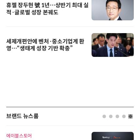
휴젤 장두현 號 1년…상반기 최대 실
적·글로벌 성장 본궤도
세제개편안에 벤처·중소기업계 환
영…“생태계 성장 기반 확충”
브랜드 뉴스룸
에이블스토어