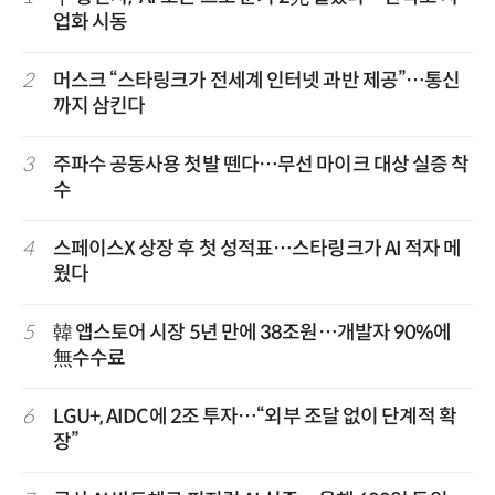
업화 시동
2
머스크 “스타링크가 전세계 인터넷 과반 제공”…통신
까지 삼킨다
3
주파수 공동사용 첫발 뗀다…무선 마이크 대상 실증 착
수
4
스페이스X 상장 후 첫 성적표…스타링크가 AI 적자 메
웠다
5
韓 앱스토어 시장 5년 만에 38조원…개발자 90%에
無수수료
6
LGU+, AIDC에 2조 투자…“외부 조달 없이 단계적 확
장”