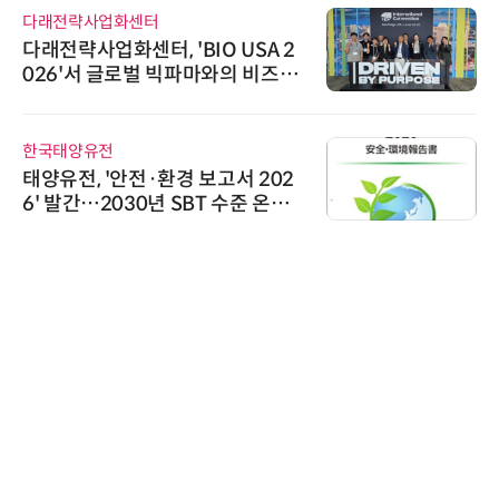
략사업화센터
씨앤에프시
사업화센터, 'BIO USA 2
씨앤에프
'서 글로벌 빅파마와의 비즈니
공 ERP·
팅 지원…K-바이오 해외 진출
 확보
양유전
노보센스
, '안전·환경 보고서 202
노보센스,
간…2030년 SBT 수준 온실
난제 극복
감축 추진
기
로옴세미컨
로옴, 발진
라헤르츠파