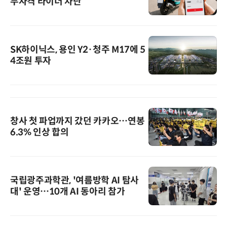
무자격 라이더 차단
SK하이닉스, 용인 Y2·청주 M17에 5
4조원 투자
창사 첫 파업까지 갔던 카카오…연봉
6.3% 인상 합의
국립광주과학관, '여름방학 AI 탐사
대' 운영…10개 AI 동아리 참가