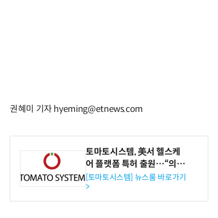
권혜미 기자 hyeming@etnews.com
토마토시스템, 美서 헬스케
어 플랫폼 특허 출원…“의료
기관·보험사 공략”
[토마토시스템] 뉴스룸 바로가기
>