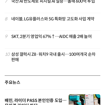
7
국산 AI 반도체로 피지컬 AI 실증…올해 600억 투입
8
네이블, LG유플러스와 5G 특화망 고도화 사업 계약
9
SKT, 2분기 영업익 67%↑…AIDC 매출 2배 늘어
10
삼성 갤럭시 Z8·워치9 국내 출시…100여개국 순차
판매
주요뉴스
배민, 라이더 PASS 본인인증 도입…