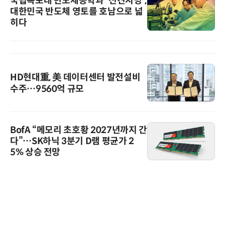
국립목포대 반도체공학과 '선견지명',
대한민국 반도체 영토를 호남으로 넓
히다
HD현대重, 美 데이터센터 발전설비
수주…9560억 규모
BofA “메모리 초호황 2027년까지 간
다”…SK하닉 3분기 D램 평균가 2
5% 상승 전망