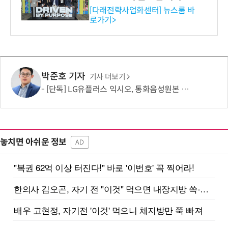
와의 비즈니스 미팅 지원…K
[다래전략사업화센터] 뉴스룸 바
로가기>
-바이오 해외 진출 교두보 확
보
박준호 기자
기사 더보기
[단독] LG유플러스 익시오, 통화음성원본 제한적 수집…보이스피싱 탐지 고도화 활용
놓치면 아쉬운 정보
AD