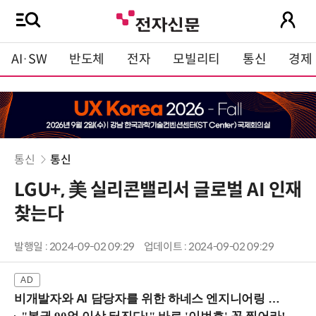
AI·SW
반도체
전자
모빌리티
통신
경제
통신
통신
LGU+, 美 실리콘밸리서 글로벌 AI 인재
찾는다
발행일 : 2024-09-02 09:29
업데이트 : 2024-09-02 09:29
비개발자와 AI 담당자를 위한 하네스 엔지니어링 입문과정 (8/20 신논현역)