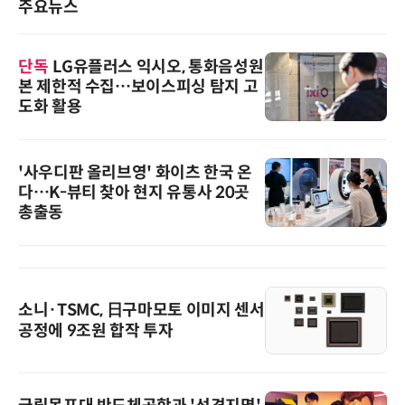
주요뉴스
단독
LG유플러스 익시오, 통화음성원
본 제한적 수집…보이스피싱 탐지 고
도화 활용
'사우디판 올리브영' 화이츠 한국 온
다…K-뷰티 찾아 현지 유통사 20곳
총출동
소니·TSMC, 日구마모토 이미지 센서
공정에 9조원 합작 투자