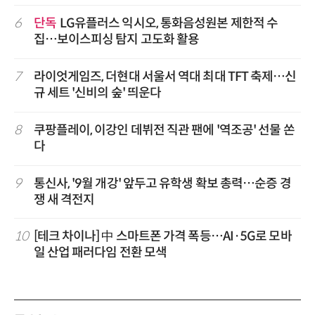
6
단독
LG유플러스 익시오, 통화음성원본 제한적 수
집…보이스피싱 탐지 고도화 활용
7
라이엇게임즈, 더현대 서울서 역대 최대 TFT 축제…신
규 세트 '신비의 숲' 띄운다
8
쿠팡플레이, 이강인 데뷔전 직관 팬에 '역조공' 선물 쏜
다
9
통신사, '9월 개강' 앞두고 유학생 확보 총력…순증 경
쟁 새 격전지
10
[테크 차이나] 中 스마트폰 가격 폭등…AI·5G로 모바
일 산업 패러다임 전환 모색