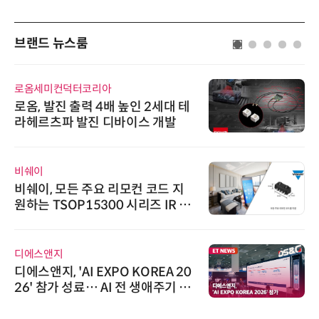
브랜드 뉴스룸
로옴세미컨덕터코리아
로옴, 발진 출력 4배 높인 2세대 테
라헤르츠파 발진 디바이스 개발
비쉐이
비쉐이, 모든 주요 리모컨 코드 지
원하는 TSOP15300 시리즈 IR 수
신기 출시
디에스앤지
디에스앤지, 'AI EXPO KOREA 20
26' 참가 성료… AI 전 생애주기 아
우르는 통합 솔루션 선봬