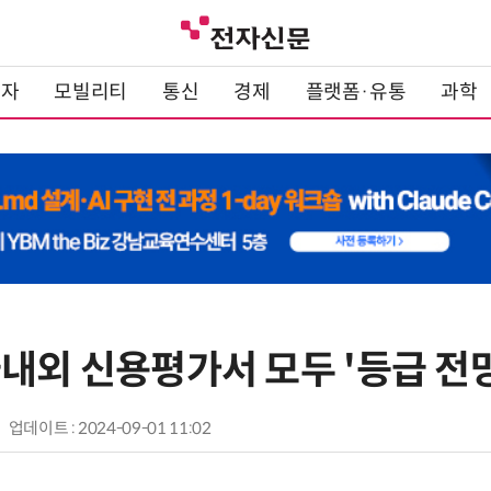
전자
모빌리티
통신
경제
플랫폼·유통
과학
내외 신용평가서 모두 '등급 전망
업데이트 : 2024-09-01 11:02