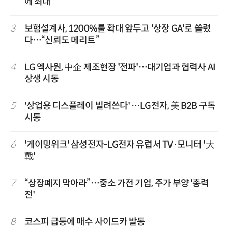
에 최대
3
보험설계사, 1200%룰 확대 앞두고 '상장 GA'로 쏠렸
다…“신뢰도 메리트”
4
LG 엑사원, 中企 제조현장 '전파'…대기업과 협력사 AI
상생 시동
5
'상업용 디스플레이 빌려쓴다' …LG전자, 美 B2B 구독
시동
6
'게이밍위크' 삼성전자-LG전자 유럽서 TV·모니터 '大
戰'
7
“상장폐지 막아라”…중소 가전 기업, 주가 부양 '총력
전'
8
코스피 급등에 매수 사이드카 발동