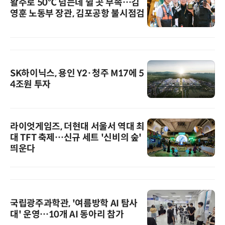
활주로 50℃ 넘는데 쉴 곳 부족…김
영훈 노동부 장관, 김포공항 불시점검
SK하이닉스, 용인 Y2·청주 M17에 5
4조원 투자
라이엇게임즈, 더현대 서울서 역대 최
대 TFT 축제…신규 세트 '신비의 숲'
띄운다
국립광주과학관, '여름방학 AI 탐사
대' 운영…10개 AI 동아리 참가