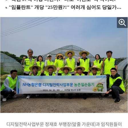
디지털전략사업부문 정재호 부행장(앞줄 가운데)과 임직원들이