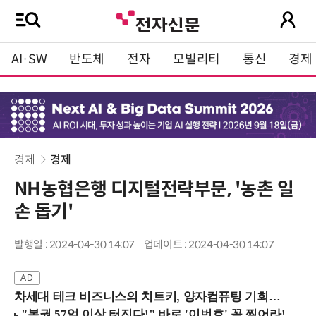
AI·SW
반도체
전자
모빌리티
통신
경제
경제
경제
NH농협은행 디지털전략부문, '농촌 일
손 돕기'
발행일 : 2024-04-30 14:07
업데이트 : 2024-04-30 14:07
차세대 테크 비즈니스의 치트키, 양자컴퓨팅 기회를 선점하라! (8/28 강남역)