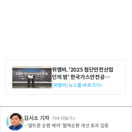
위엠비, '2025 첨단안전산업
인의 밤' 한국가스안전공사
사장상 수상
[위엠비] 뉴스룸 바로가기>
김시소 기자
기사 더보기
'셀트론 순환 체어' 혈액순환 개선 효과 입증