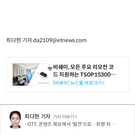
최다현 기자 da2109@etnews.com
비쉐이, 모든 주요 리모컨 코
드 지원하는 TSOP15300 시
리즈 IR 수신기 출시
[비쉐이] 뉴스룸 바로가기>
최다현 기자
기사 더보기
OTT, 콘텐츠 확보에서 '발견'으로…취향 저격이 이탈 막는다