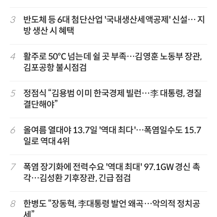
3
반도체 등 6대 첨단산업 '국내생산세액공제' 신설… 지
방 생산 시 혜택
4
활주로 50℃ 넘는데 쉴 곳 부족…김영훈 노동부 장관,
김포공항 불시점검
5
정점식 “김용범 이미 한국경제 빌런…李 대통령, 경질
결단해야”
6
올여름 열대야 13.7일 '역대 최다'…폭염일수도 15.7
일로 역대 4위
7
폭염 장기화에 전력수요 '역대 최대' 97.1GW 경신 촉
각…김성환 기후장관, 긴급 점검
8
한병도 “장동혁, 李대통령 발언 왜곡…악의적 정치공
세”