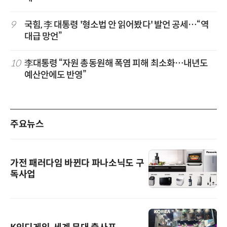
9
국힘, 李 대통령 '형소법 안 읽어봤다' 발언 공세…“역
대급 망언”
10
李대통령 “자원 총동원해 폭염 피해 최소화…내년도
예산안에도 반영”
주요뉴스
가전 패러다임 바뀐다 파나소닉도 구
독사업