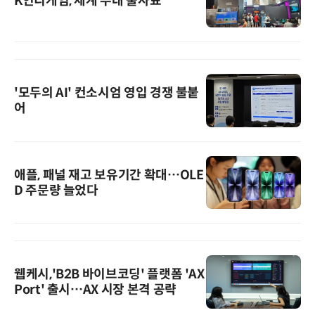
K인디게임, 세계 무대 출사표
'모두의 AI' 컨소시엄 영입 경쟁 불붙
어
애플, 패널 재고 보유기간 확대…OLE
D 주문량 늘었다
웹케시,'B2B 바이브코딩' 플랫폼 'AX
Port' 출시…AX 시장 본격 공략