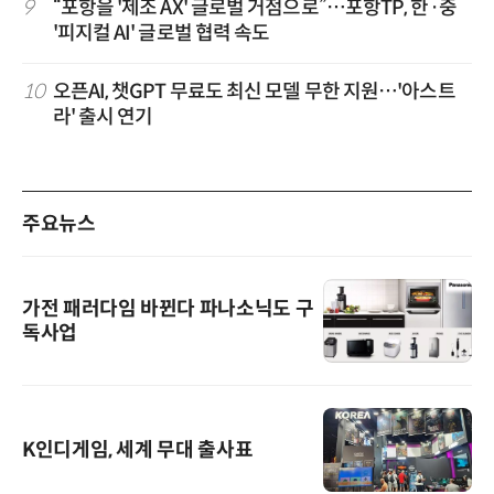
9
“포항을 '제조 AX' 글로벌 거점으로”…포항TP, 한·중
'피지컬 AI' 글로벌 협력 속도
10
오픈AI, 챗GPT 무료도 최신 모델 무한 지원…'아스트
라' 출시 연기
주요뉴스
가전 패러다임 바뀐다 파나소닉도 구
독사업
K인디게임, 세계 무대 출사표