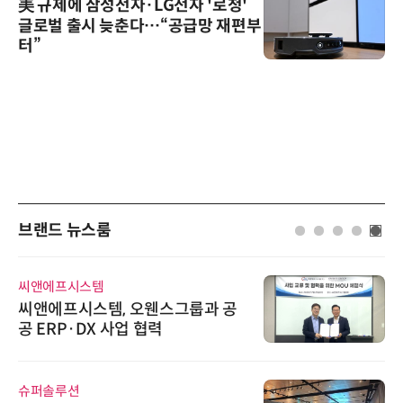
美 규제에 삼성전자·LG전자 '로청'
글로벌 출시 늦춘다…“공급망 재편부
터”
브랜드 뉴스룸
씨앤에프시스템
씨앤에프시스템, 오웬스그룹과 공
공 ERP·DX 사업 협력
슈퍼솔루션