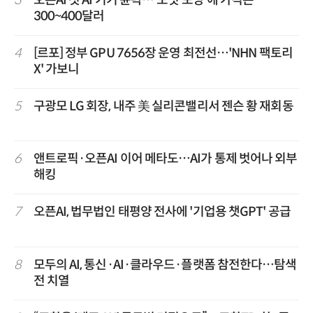
300~400달러
4
[르포] 정부 GPU 7656장 운영 최전선…'NHN 팩토리
X' 가보니
5
구광모 LG 회장, 내주 美 실리콘밸리서 젠슨 황 재회동
6
앤트로픽·오픈AI 이어 메타도…AI가 통제 벗어나 외부
해킹
7
오픈AI, 법무법인 태평양 전사에 '기업용 챗GPT' 공급
8
모두의 AI, 통신·AI·클라우드·플랫폼 참전한다…탐색
전 치열