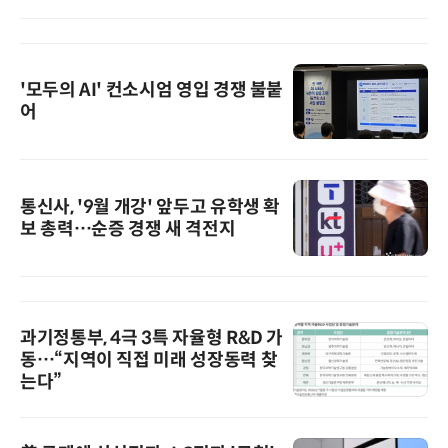
'모두의 AI' 컨소시엄 영입 경쟁 불붙
어
통신사, '9월 개강' 앞두고 유학생 확
보 총력…순증 경쟁 새 격전지
과기정통부, 4극 3특 자율형 R&D 가
동…“지역이 직접 미래 성장동력 찾
는다”