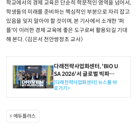
학교에서의 경제 교육은 단순히 학문적인 영역을 넘어서,
학생들의 미래를 준비하는 핵심적인 부분으로 자리 잡고
있음을 잊지 말아야 할 것이며, 본 기사에서 소개한 '퍼
플'이 이러한 경제 교육에 좋은 도구로써 활용되길 기대
해 본다. 〈김은서 천안쌍정초 교사〉
다래전략사업화센터, 'BIO U
SA 2026'서 글로벌 빅파마
와의 비즈니스 미팅 지원…K
[다래전략사업화센터] 뉴스룸 바
로가기>
-바이오 해외 진출 교두보 확
보
에듀플러스