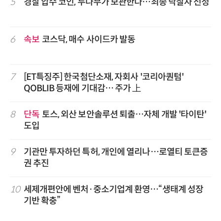
5
경찰 압수 코인, 두나무가 보관한다…최종 낙찰자 선정
6
속보
코스닥, 매수 사이드카 발동
7
[ET특징주] 한국첨단소재, 자회사 '코리아퀀텀'
QOBLIB 등재에 기대감… 주가 上
8
단독
토스, 외산 보안솔루션 퇴출…자체 개발 '타이탄'
도입
9
기관만 투자하던 특허, 개인에 열리나…로열티 토큰증
권 추진
10
세제개편안에 벤처·중소기업계 환영…“생태계 성장
기반 확충”