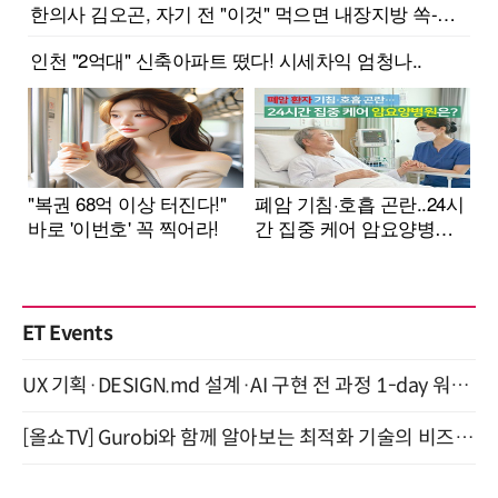
ET Events
UX 기획·DESIGN.md 설계·AI 구현 전 과정 1-day 워크숍 with Claude Code·Codex 9월 15일 개최
[올쇼TV] Gurobi와 함께 알아보는 최적화 기술의 비즈니스 활용 (8월 20일 생방송)