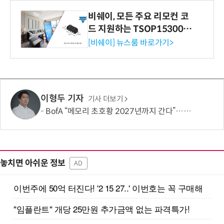
비쉐이, 모든 주요 리모컨 코
드 지원하는 TSOP15300 시
리즈 IR 수신기 출시
[비쉐이] 뉴스룸 바로가기>
이형두 기자
기사 더보기
BofA “메모리 초호황 2027년까지 간다”…SK하닉 3분기 D램 평균가 25% 상승 전망
놓치면 아쉬운 정보
AD