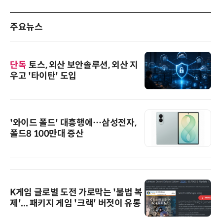
주요뉴스
단독
토스, 외산 보안솔루션, 외산 지
우고 '타이탄' 도입
'와이드 폴드' 대흥행에…삼성전자,
폴드8 100만대 증산
K게임 글로벌 도전 가로막는 '불법 복
제'... 패키지 게임 '크랙' 버젓이 유통