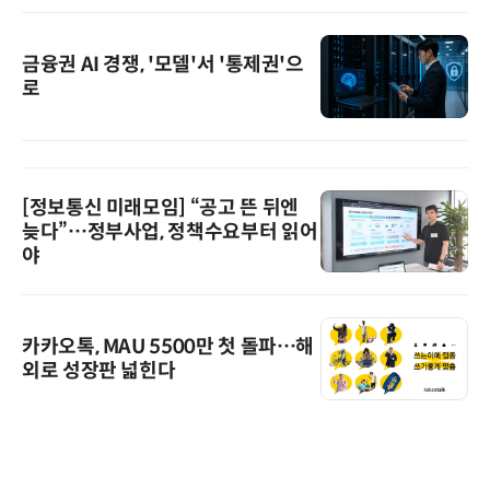
금융권 AI 경쟁, '모델'서 '통제권'으
로
[정보통신 미래모임] “공고 뜬 뒤엔
늦다”…정부사업, 정책수요부터 읽어
야
카카오톡, MAU 5500만 첫 돌파…해
외로 성장판 넓힌다