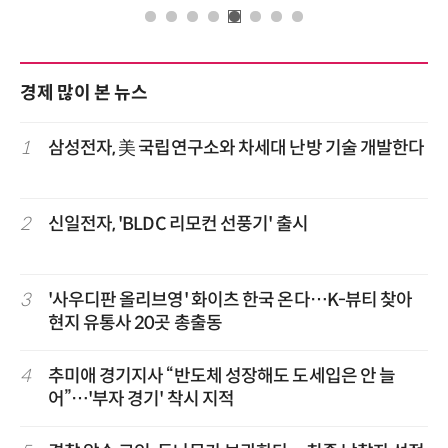
경제 많이 본 뉴스
1
삼성전자, 美 국립연구소와 차세대 난방 기술 개발한다
2
신일전자, 'BLDC 리모컨 선풍기' 출시
3
'사우디판 올리브영' 화이츠 한국 온다…K-뷰티 찾아
현지 유통사 20곳 총출동
4
추미애 경기지사 “반도체 성장해도 도세입은 안 늘
어”…'부자 경기' 착시 지적