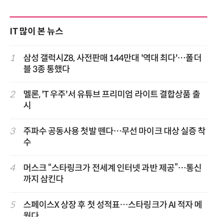
IT 많이 본 뉴스
1
삼성 갤럭시Z8, 사전판매 144만대 '역대 최다'…폴더
블 3종 통했다
2
멜론, 'T 우주'서 유튜브 프리미엄 라이트 결합상품 출
시
3
주파수 공동사용 첫발 뗀다…무선 마이크 대상 실증 착
수
4
머스크 “스타링크가 전세계 인터넷 과반 제공”…통신
까지 삼킨다
5
스페이스X 상장 후 첫 성적표…스타링크가 AI 적자 메
웠다