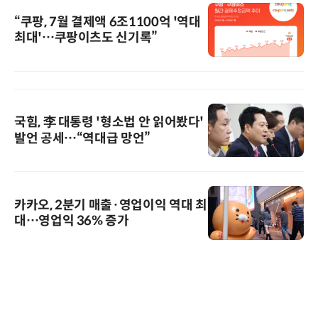
“쿠팡, 7월 결제액 6조1100억 '역대
최대'…쿠팡이츠도 신기록”
국힘, 李 대통령 '형소법 안 읽어봤다'
발언 공세…“역대급 망언”
카카오, 2분기 매출·영업이익 역대 최
대…영업익 36% 증가