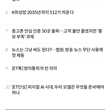
6
K위성망 2035년까지 512기 띄운다
7
중고폰 안심 인증 50곳 돌파…고객 불안 줄였지만 '홍
보 부족' 과제
8
뉴스는 그냥 써도 된다?…법원, 방송 뉴스 무단 사용에
첫 제동
9
[ET톡] 방미통위의 빈 의자
10
[ET단상] 피지컬 AI 시대, 우리 모델은 무엇을 준비해야
하나