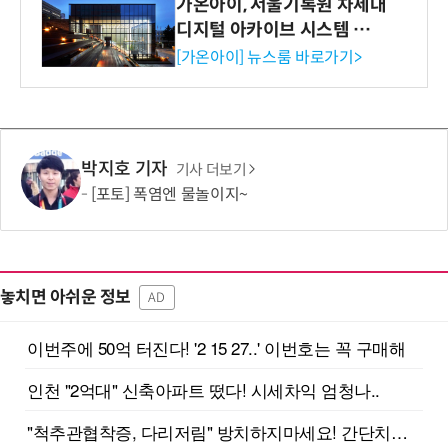
가온아이, 서울기록원 차세대
디지털 아카이브 시스템 구축
수행
[가온아이] 뉴스룸 바로가기>
박지호 기자
기사 더보기
[포토] 폭염엔 물놀이지~
놓치면 아쉬운 정보
AD