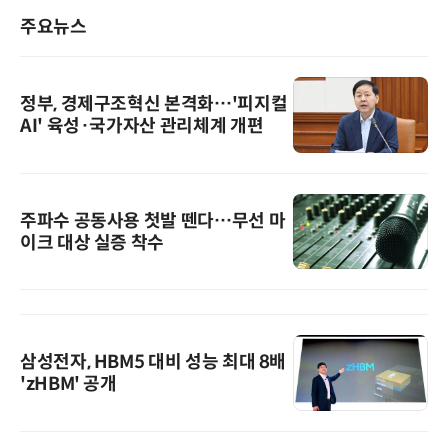
주요뉴스
정부, 경제구조혁신 본격화…'피지컬
AI' 육성·국가자산 관리체계 개편
주파수 공동사용 첫발 뗀다…무선 마
이크 대상 실증 착수
삼성전자, HBM5 대비 성능 최대 8배
'zHBM' 공개