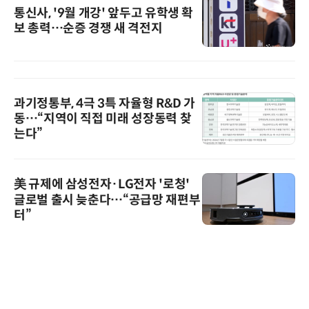
통신사, '9월 개강' 앞두고 유학생 확
보 총력…순증 경쟁 새 격전지
과기정통부, 4극 3특 자율형 R&D 가
동…“지역이 직접 미래 성장동력 찾
는다”
美 규제에 삼성전자·LG전자 '로청'
글로벌 출시 늦춘다…“공급망 재편부
터”