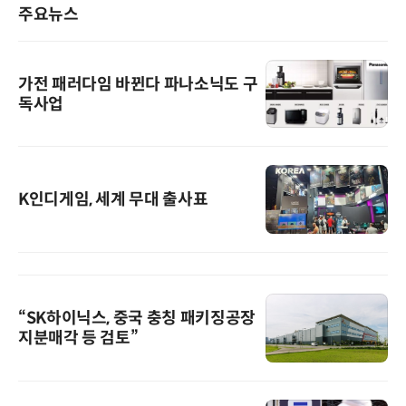
주요뉴스
가전 패러다임 바뀐다 파나소닉도 구
독사업
K인디게임, 세계 무대 출사표
“SK하이닉스, 중국 충칭 패키징공장
지분매각 등 검토”