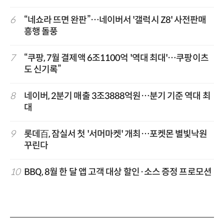
6
“네쇼라 뜨면 완판”…네이버서 '갤럭시 Z8' 사전판매
흥행 돌풍
7
“쿠팡, 7월 결제액 6조1100억 '역대 최대'…쿠팡이츠
도 신기록”
8
네이버, 2분기 매출 3조3888억원…분기 기준 역대 최
대
9
롯데百, 잠실서 첫 '서머마켓' 개최…포켓몬 별빛낙원
꾸린다
10
BBQ, 8월 한 달 앱 고객 대상 할인·소스 증정 프로모션