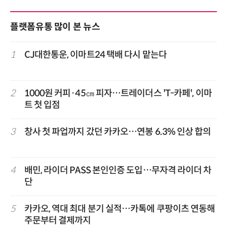
플랫폼유통 많이 본 뉴스
1
CJ대한통운, 이마트24 택배 다시 맡는다
2
1000원 커피·45㎝ 피자…트레이더스 'T-카페', 이마
트 첫 입점
3
창사 첫 파업까지 갔던 카카오…연봉 6.3% 인상 합의
4
배민, 라이더 PASS 본인인증 도입…무자격 라이더 차
단
5
카카오, 역대 최대 분기 실적…카톡에 쿠팡이츠 연동해
주문부터 결제까지