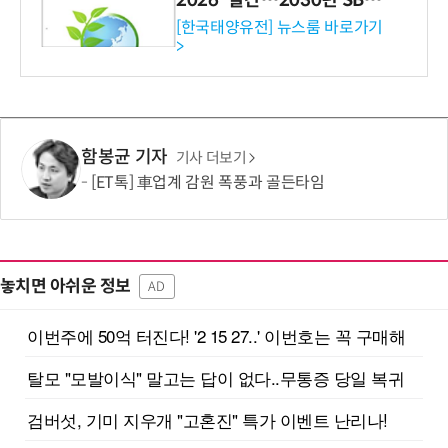
수준 온실가스 감축 추진
[한국태양유전] 뉴스룸 바로가기
>
함봉균 기자
기사 더보기
[ET톡] 車업계 감원 폭풍과 골든타임
놓치면 아쉬운 정보
AD