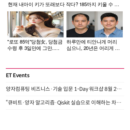
ET Events
양자컴퓨팅 비즈니스·기술 입문 1-Day 워크샵 8월 28일 개최
“큐비트·양자 알고리즘·Qiskit 실습으로 이해하는 차세대 컴퓨팅” (8/28)