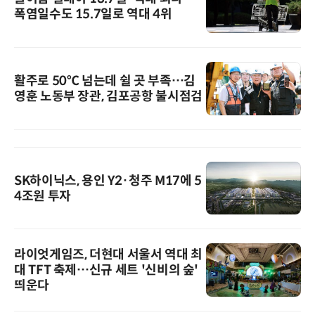
폭염일수도 15.7일로 역대 4위
활주로 50℃ 넘는데 쉴 곳 부족…김
영훈 노동부 장관, 김포공항 불시점검
SK하이닉스, 용인 Y2·청주 M17에 5
4조원 투자
라이엇게임즈, 더현대 서울서 역대 최
대 TFT 축제…신규 세트 '신비의 숲'
띄운다