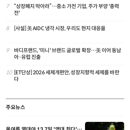
7
“상장폐지 막아라”…중소 가전 기업, 주가 부양 '총력
전'
8
[사설] 美 AIDC 냉각 시장, 우리도 현지 대응을
9
바디프랜드, '미니' 브랜드 글로벌 확장…美 이어 동남
아·유럽 진출
10
[ET단상] 2026 세제개편안, 성장지향적 세제를 바란
다
주요뉴스
올여름 열대야 13.7일 '역대 최다'…