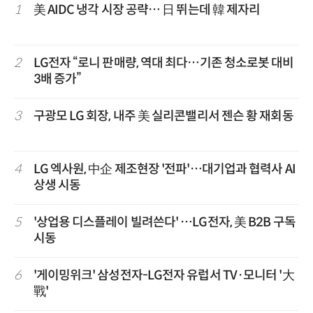
1
美 AIDC 냉각 시장 공략… 日 뛰는데 韓 제자리
2
LG전자 “로니 판매량, 역대 최다…기존 청소로봇 대비
3배 증가”
3
구광모 LG 회장, 내주 美 실리콘밸리서 젠슨 황 재회동
4
LG 엑사원, 中企 제조현장 '전파'…대기업과 협력사 AI
상생 시동
5
'상업용 디스플레이 빌려쓴다' …LG전자, 美 B2B 구독
시동
6
'게이밍위크' 삼성전자-LG전자 유럽서 TV·모니터 '大
戰'