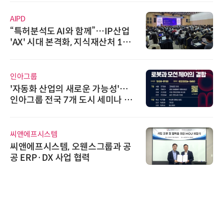
AIPD
“특허분석도 AI와 함께”…IP산업
'AX' 시대 본격화, 지식재산처 1호
AI IP데이터분석사 탄생
인아그룹
'자동화 산업의 새로운 가능성'…
인아그룹 전국 7개 도시 세미나 페
어 개최
씨앤에프시스템
씨앤에프시스템, 오웬스그룹과 공
공 ERP·DX 사업 협력