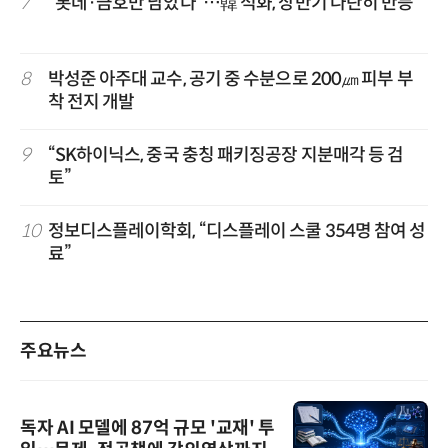
7
“롯데·금호만 남았다”…韓 석화, 상반기 나란히 반등
8
박성준 아주대 교수, 공기 중 수분으로 200㎛ 피부 부
착 전지 개발
9
“SK하이닉스, 중국 충칭 패키징공장 지분매각 등 검
토”
10
정보디스플레이학회, “디스플레이 스쿨 354명 참여 성
료”
주요뉴스
독자 AI 모델에 87억 규모 '교재' 투