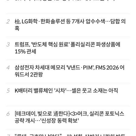
2
檢, LG화학·한화솔루션 등 7개사 압수수색…담합 의
혹
3
트럼프, '반도체 핵심 원료' 폴리실리콘 파생상품에
15% 관세
4
삼성전자 차세대 메모리 'V낸드·PIM', FMS 2026 어
워드서 2관왕
5
K배터리 밸류체인 '시차'…셀은 웃고 소재는 아직
6
[테크데이, 빛으로 通한다]<3>머크, 실리콘 포토닉스
공략 개시…'신성장 동력 확보'