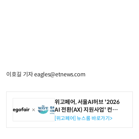
이호길 기자 eagles@etnews.com
위고페어, 서울AI허브 '2026
AI 전환(AX) 지원사업' 컨소
시엄 선정
[위고페어] 뉴스룸 바로가기>