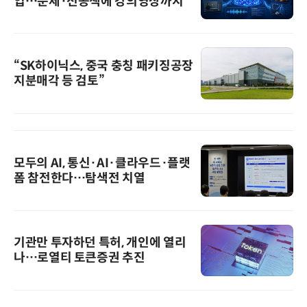
입…문제·전공책에 강의영상까지
“SK하이닉스, 중국 충칭 패키징공장
지분매각 등 검토”
모두의 AI, 통신·AI·클라우드·플랫
폼 참전한다…탐색전 치열
기관만 투자하던 특허, 개인에 열리
나…로열티 토큰증권 추진