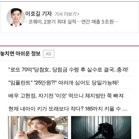
이호길 기자
기사 더보기
코웨이, 2분기 최대 실적…연간 매출 5조원·영업이익 1조원 '순항'
놓치면 아쉬운 정보
AD