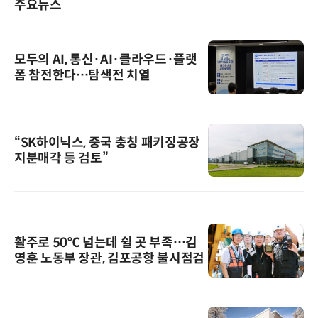
주요뉴스
모두의 AI, 통신·AI·클라우드·플랫
폼 참전한다…탐색전 치열
“SK하이닉스, 중국 충칭 패키징공장
지분매각 등 검토”
활주로 50℃ 넘는데 쉴 곳 부족…김
영훈 노동부 장관, 김포공항 불시점검