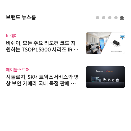
브랜드 뉴스룸
위고페어
위고페어, 서울AI허브 '2026 AI 전
환(AX) 지원사업' 컨소시엄 선정
씨앤에프시스템
씨앤에프시스템, 오웬스그룹과 공
공 ERP·DX 사업 협력
한국태양유전
태양유전, '안전·환경 보고서 202
6' 발간…2030년 SBT 수준 온실
가스 감축 추진