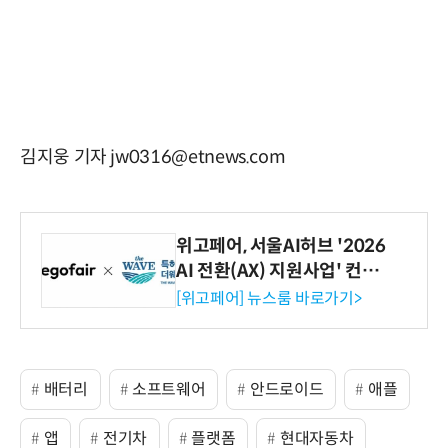
김지웅 기자 jw0316@etnews.com
위고페어, 서울AI허브 '2026
AI 전환(AX) 지원사업' 컨소
시엄 선정
[위고페어] 뉴스룸 바로가기>
배터리
소프트웨어
안드로이드
애플
앱
전기차
플랫폼
현대자동차