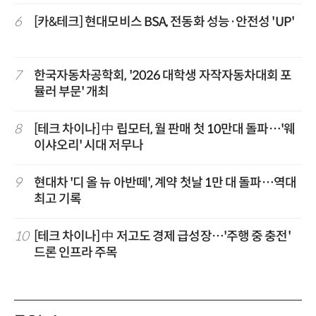
6
[카&테크] 현대모비스 BSA, 전동화 성능·안전성 'UP'
7
한국자동차공학회, '2026 대학생 자작자동차대회 포
뮬러 부문' 개최
8
[테크 차이나] 中 립모터, 월 판매 첫 10만대 돌파…'웨
이샤오리' 시대 저무나
9
현대차 '디 올 뉴 아반떼', 계약 첫날 1만 대 돌파…역대
최고 기록
10
[테크 차이나] 中 저고도 경제 급성장…'주행 중 충전'
드론 인프라 주목