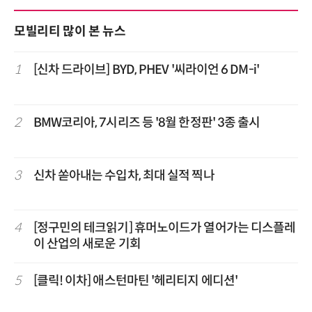
모빌리티 많이 본 뉴스
1
[신차 드라이브] BYD, PHEV '씨라이언 6 DM-i'
2
BMW코리아, 7시리즈 등 '8월 한정판' 3종 출시
3
신차 쏟아내는 수입차, 최대 실적 찍나
4
[정구민의 테크읽기] 휴머노이드가 열어가는 디스플레
이 산업의 새로운 기회
5
[클릭! 이차] 애스턴마틴 '헤리티지 에디션'