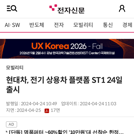
AI·SW
반도체
전자
모빌리티
통신
경제
모빌리티
현대차, 전기 상용차 플랫폼 ST1 24일
출시
발행일 : 2024-04-24 10:49
업데이트 : 2024-04-24 11:03
지면 :
2024-04-25
17면
[단독] 명품퍼터 ~60%할인 '10만원'대 선착순 한정판매!