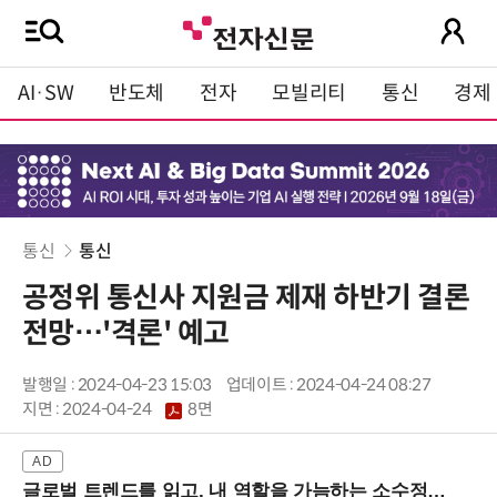
AI·SW
반도체
전자
모빌리티
통신
경제
통신
통신
공정위 통신사 지원금 제재 하반기 결론
전망…'격론' 예고
발행일 : 2024-04-23 15:03
업데이트 : 2024-04-24 08:27
지면 :
2024-04-24
8면
글로벌 트렌드를 읽고, 내 역할을 가늠하는 소수정예 실습 워크숍 (8/28 신논현역)