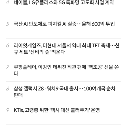
4
네이블, LG유플러스와 5G 특화망 고도화 사업 계약
5
국산 AI 반도체로 피지컬 AI 실증…올해 600억 투입
6
라이엇게임즈, 더현대 서울서 역대 최대 TFT 축제…신
규 세트 '신비의 숲' 띄운다
7
쿠팡플레이, 이강인 데뷔전 직관 팬에 '역조공' 선물 쏜
다
8
삼성 갤럭시 Z8·워치9 국내 출시…100여개국 순차
판매
9
KTis, 고령층 위한 '택시 대신 불러주기' 운영