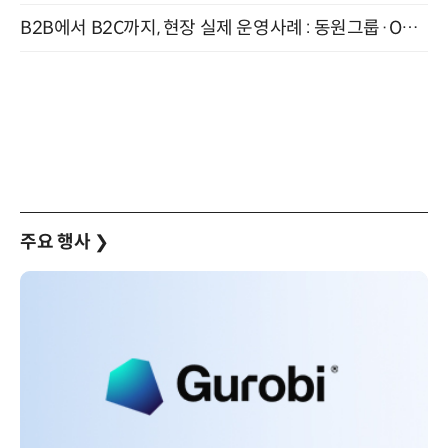
B2B에서 B2C까지, 현장 실제 운영사례 : 동원그룹·OCI·다이닝브랜즈그룹·당근 (8/27)
주요 행사
❯