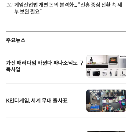
10
게임산업법 개편 논의 본격화... “진흥 중심 전환 속 세
부 보완 필요”
주요뉴스
가전 패러다임 바뀐다 파나소닉도 구
독사업
K인디게임, 세계 무대 출사표