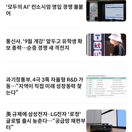
'모두의 AI' 컨소시엄 영입 경쟁 불붙
어
통신사, '9월 개강' 앞두고 유학생 확
보 총력…순증 경쟁 새 격전지
과기정통부, 4극 3특 자율형 R&D 가
동…“지역이 직접 미래 성장동력 찾
는다”
美 규제에 삼성전자·LG전자 '로청'
글로벌 출시 늦춘다…“공급망 재편부
터”