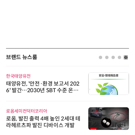
브랜드 뉴스룸
씨앤에프시스템
씨앤에프시스템, 오웬스그룹과 공
공 ERP·DX 사업 협력
비쉐이
비쉐이, 모든 주요 리모컨 코드 지
원하는 TSOP15300 시리즈 IR 수
신기 출시