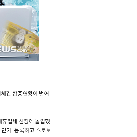
업체간 합종연횡이 벌어
 제휴업체 선정에 돌입했
을 인가·등록하고 △로보