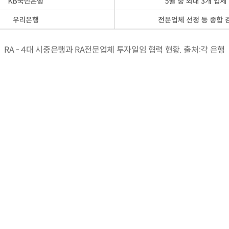
RA - 4대 시중은행과 RA전문업체 투자일임 협력 현황. 출처:각 은행