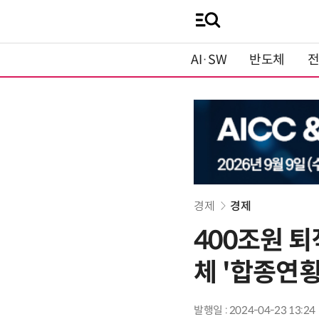
AI·SW
반도체
경제
경제
400조원 퇴
체 '합종연횡
발행일 : 2024-04-23 13:24