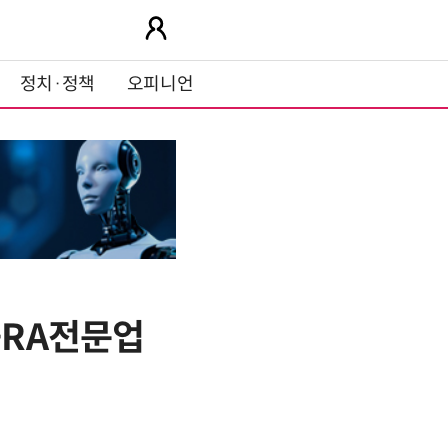
정치·정책
오피니언
-RA전문업