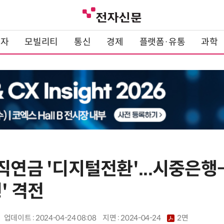
전자
모빌리티
통신
경제
플랫폼·유통
과학
직연금 '디지털전환'...시중은행
' 격전
업데이트 : 2024-04-24 08:08
지면 :
2024-04-24
2면