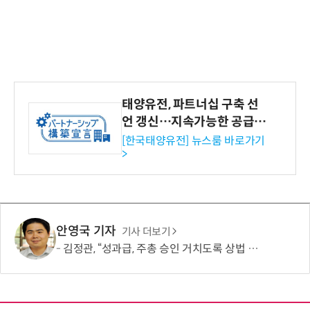
태양유전, 파트너십 구축 선
언 갱신…지속가능한 공급망
협력 강화
[한국태양유전] 뉴스룸 바로가기
>
안영국 기자
기사 더보기
김정관, “성과급, 주총 승인 거치도록 상법 개정”