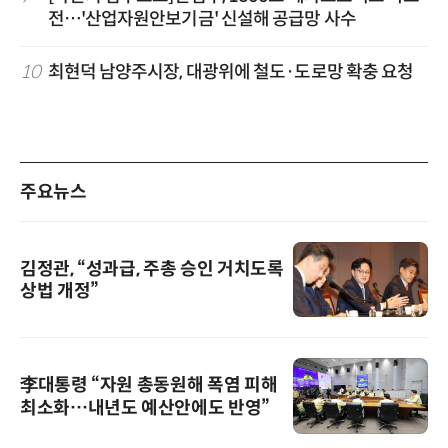
전…'산업자원안보기금' 신설해 공급망 사수
10
최현덕 남양주시장, 대광위에 철도·도로망 확충 요청
주요뉴스
김정관, “성과급, 주총 승인 거치도록
상법 개정”
李대통령 “자원 총동원해 폭염 피해
최소화…내년도 예산안에도 반영”