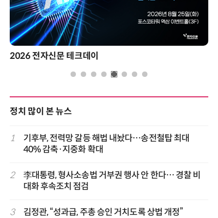
2026 전자신문 테크데이
정치 많이 본 뉴스
1
기후부, 전력망 갈등 해법 내놨다…송전철탑 최대
40% 감축·지중화 확대
2
李대통령, 형사소송법 거부권 행사 안 한다… 경찰 비
대화 후속조치 점검
3
김정관, “성과급, 주총 승인 거치도록 상법 개정”