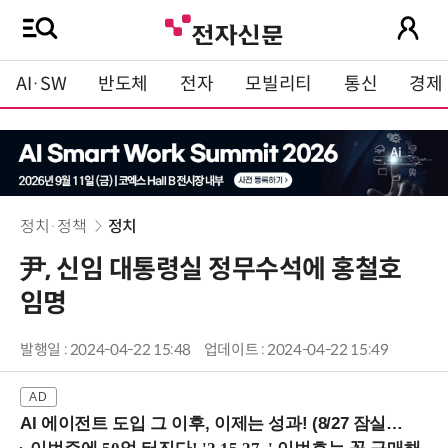
AI·SW
반도체
전자
모빌리티
통신
경제
정치·정책
정치
尹, 신임 대통령실 정무수석에 홍철호
임명
발행일 : 2024-04-22 15:48
업데이트 : 2024-04-22 15:49
AI 에이전트 도입 그 이후, 이제는 성과! (8/27 잠실역)