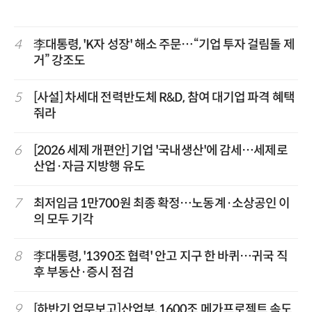
4
李대통령, 'K자 성장' 해소 주문…“기업 투자 걸림돌 제
거” 강조도
5
[사설] 차세대 전력반도체 R&D, 참여 대기업 파격 혜택
줘라
6
[2026 세제 개편안] 기업 '국내생산'에 감세…세제로
산업·자금 지방행 유도
7
최저임금 1만700원 최종 확정…노동계·소상공인 이
의 모두 기각
8
李대통령, '1390조 협력' 안고 지구 한 바퀴…귀국 직
후 부동산·증시 점검
9
[하반기 업무보고]산업부, 1600조 메가프로젝트 속도