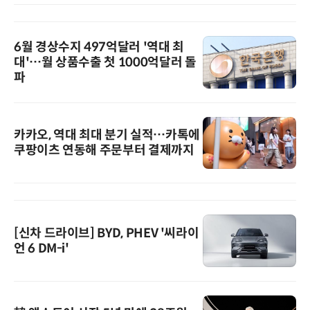
6월 경상수지 497억달러 '역대 최
대'…월 상품수출 첫 1000억달러 돌
파
카카오, 역대 최대 분기 실적…카톡에
쿠팡이츠 연동해 주문부터 결제까지
[신차 드라이브] BYD, PHEV '씨라이
언 6 DM-i'