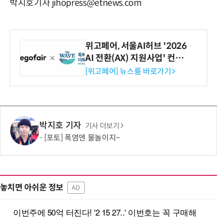
박지호기자 jihopress@etnews.com
위고페어, 서울AI허브 '2026
AI 전환(AX) 지원사업' 컨소
시엄 선정
[위고페어] 뉴스룸 바로가기>
박지호 기자
기사 더보기
[포토] 폭염엔 물놀이지~
놓치면 아쉬운 정보
AD