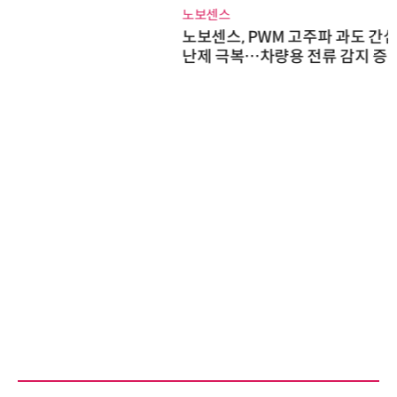
노보센스
노보센스, PWM 고주파 과도 간섭
난제 극복…차량용 전류 감지 증폭
기