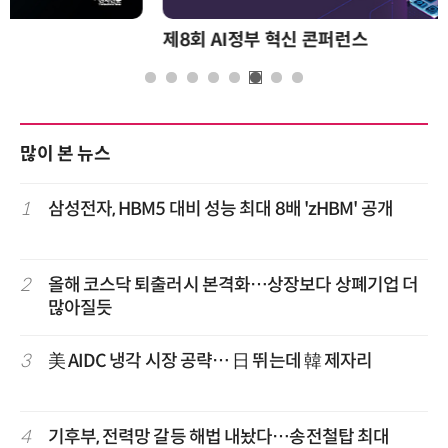
제8회 AI정부 혁신 콘퍼런스
많이 본 뉴스
1
삼성전자, HBM5 대비 성능 최대 8배 'zHBM' 공개
2
올해 코스닥 퇴출러시 본격화…상장보다 상폐기업 더
많아질듯
3
美 AIDC 냉각 시장 공략… 日 뛰는데 韓 제자리
4
기후부, 전력망 갈등 해법 내놨다…송전철탑 최대