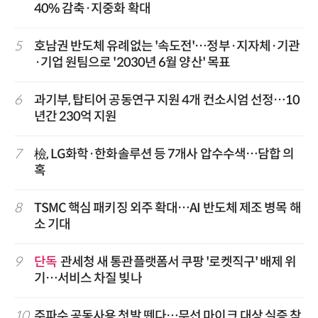
40% 감축·지중화 확대
5
호남권 반도체 유례없는 '속도전'…정부·지자체·기관
·기업 원팀으로 '2030년 6월 양산' 목표
6
과기부, 탑티어 공동연구 지원 4개 컨소시엄 선정…10
년간 230억 지원
7
檢, LG화학·한화솔루션 등 7개사 압수수색…담합 의
혹
8
TSMC 핵심 패키징 외주 확대…AI 반도체 제조 병목 해
소 기대
9
단독
관세청 새 통관플랫폼서 쿠팡 '로켓직구' 배제 위
기…서비스 차질 빚나
10
주파수 공동사용 첫발 뗀다…무선 마이크 대상 실증 착