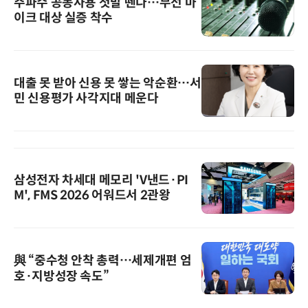
주파수 공동사용 첫발 뗀다…무선 마
이크 대상 실증 착수
대출 못 받아 신용 못 쌓는 악순환…서
민 신용평가 사각지대 메운다
삼성전자 차세대 메모리 'V낸드·PI
M', FMS 2026 어워드서 2관왕
與 “중수청 안착 총력…세제개편 엄
호·지방성장 속도”