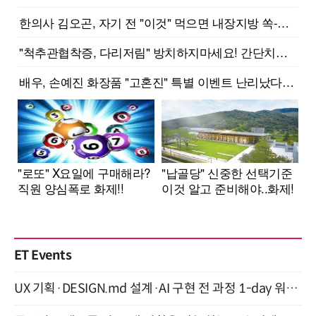
ET Events
UX 기획·DESIGN.md 설계·AI 구현 전 과정 1-day 워크숍 with Claude Code·Codex 9월 15일 개최