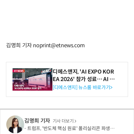
김명희 기자 noprint@etnews.com
디에스앤지, 'AI EXPO KOR
EA 2026' 참가 성료… AI 전
생애주기 아우르는 통합 솔루
[디에스앤지] 뉴스룸 바로가기>
션 선봬 [영상]
김명희 기자
기사 더보기
트럼프, '반도체 핵심 원료' 폴리실리콘 파생상품에 15% 관세