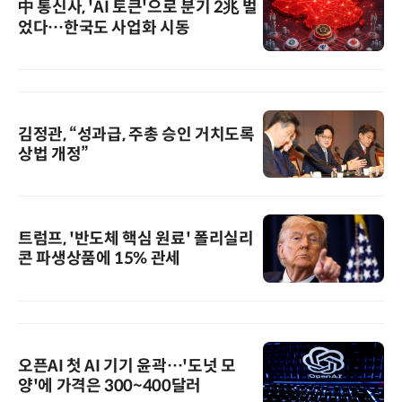
中 통신사, 'AI 토큰'으로 분기 2兆 벌
었다…한국도 사업화 시동
김정관, “성과급, 주총 승인 거치도록
상법 개정”
트럼프, '반도체 핵심 원료' 폴리실리
콘 파생상품에 15% 관세
오픈AI 첫 AI 기기 윤곽…'도넛 모
양'에 가격은 300~400달러