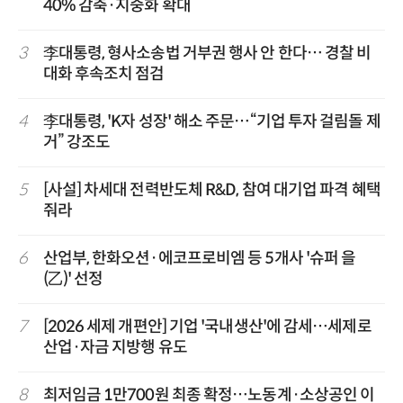
40% 감축·지중화 확대
3
李대통령, 형사소송법 거부권 행사 안 한다… 경찰 비
대화 후속조치 점검
4
李대통령, 'K자 성장' 해소 주문…“기업 투자 걸림돌 제
거” 강조도
5
[사설] 차세대 전력반도체 R&D, 참여 대기업 파격 혜택
줘라
6
산업부, 한화오션·에코프로비엠 등 5개사 '슈퍼 을
(乙)' 선정
7
[2026 세제 개편안] 기업 '국내생산'에 감세…세제로
산업·자금 지방행 유도
8
최저임금 1만700원 최종 확정…노동계·소상공인 이