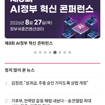
제8회 AI정부 혁신 콘퍼런스
정치 많이 본 뉴스
1
김정관, “성과급, 주총 승인 거치도록 상법 개정”
2
기후부, 전력망 갈등 해법 내놨다…송전철탑 최대