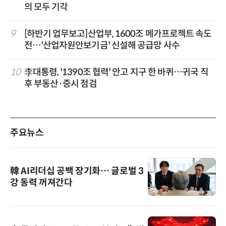
의 모두 기각
9
[하반기 업무보고]산업부, 1600조 메가프로젝트 속도
전…'산업자원안보기금' 신설해 공급망 사수
10
李대통령, '1390조 협력' 안고 지구 한 바퀴…귀국 직
후 부동산·증시 점검
주요뉴스
韓 AI리더십 공백 장기화… 글로벌 3
강 동력 꺼져간다