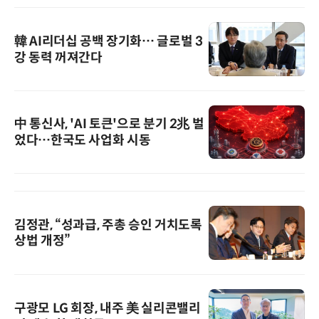
韓 AI리더십 공백 장기화… 글로벌 3
강 동력 꺼져간다
中 통신사, 'AI 토큰'으로 분기 2兆 벌
었다…한국도 사업화 시동
김정관, “성과급, 주총 승인 거치도록
상법 개정”
구광모 LG 회장, 내주 美 실리콘밸리