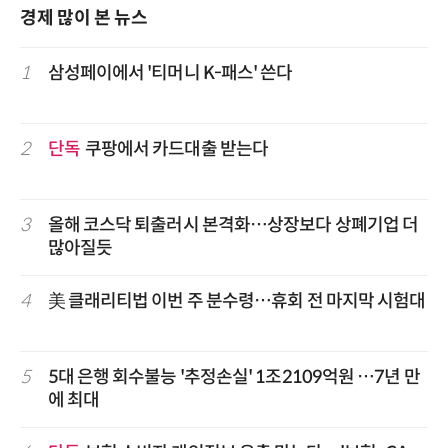
경제 많이 본 뉴스
1
삼성페이에서 '티머니 K-패스' 쓴다
2
단독
쿠팡에서 카드대출 받는다
3
올해 코스닥 퇴출러시 본격화…상장보다 상폐기업 더
많아질듯
4
美 클래리티법 이번 주 분수령…휴회 전 마지막 시험대
5
5대 은행 회수불능 '추정손실' 1조2109억원 …7년 만
에 최대