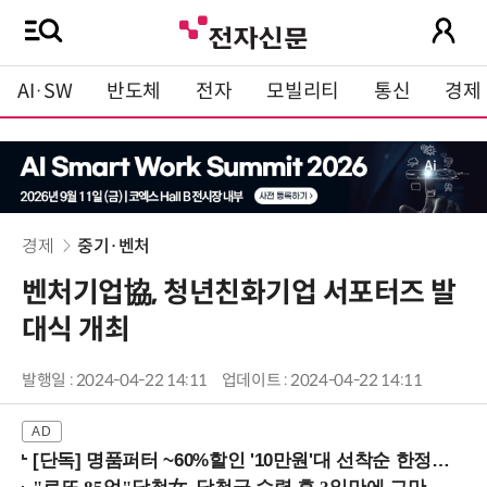
AI·SW
반도체
전자
모빌리티
통신
경제
경제
중기·벤처
벤처기업協, 청년친화기업 서포터즈 발
대식 개최
발행일 : 2024-04-22 14:11
업데이트 : 2024-04-22 14:11
[단독] 명품퍼터 ~60%할인 '10만원'대 선착순 한정판매!