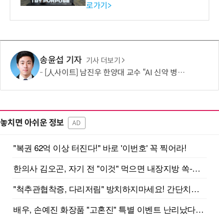
로가기>
-바이오 해외 진출 교두보 확
보
송윤섭 기자
기사 더보기
[人사이트] 남진우 한양대 교수 “AI 신약 병목, K-문샷으로 극복해 개발 속도 10배 향상”
놓치면 아쉬운 정보
AD