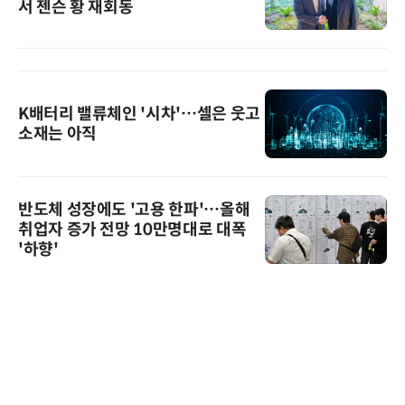
서 젠슨 황 재회동
K배터리 밸류체인 '시차'…셀은 웃고
소재는 아직
반도체 성장에도 '고용 한파'…올해
취업자 증가 전망 10만명대로 대폭
'하향'