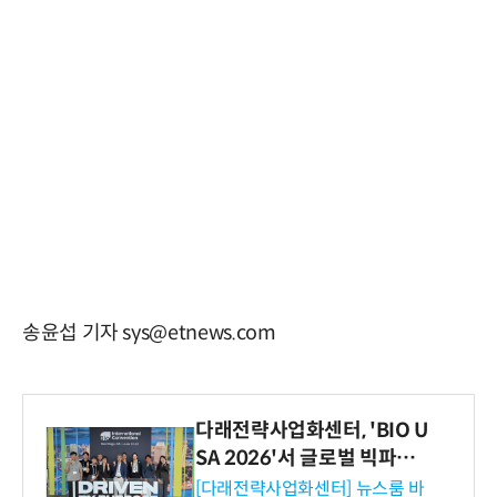
송윤섭 기자 sys@etnews.com
다래전략사업화센터, 'BIO U
SA 2026'서 글로벌 빅파마
와의 비즈니스 미팅 지원…K
[다래전략사업화센터] 뉴스룸 바