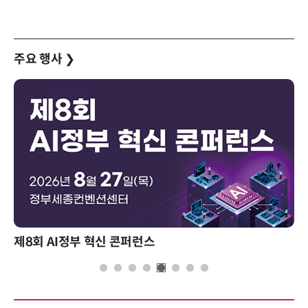
주요 행사
❯
제8회 AI정부 혁신 콘퍼런스