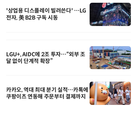
'상업용 디스플레이 빌려쓴다' …LG
전자, 美 B2B 구독 시동
LGU+, AIDC에 2조 투자…“외부 조
달 없이 단계적 확장”
카카오, 역대 최대 분기 실적…카톡에
쿠팡이츠 연동해 주문부터 결제까지