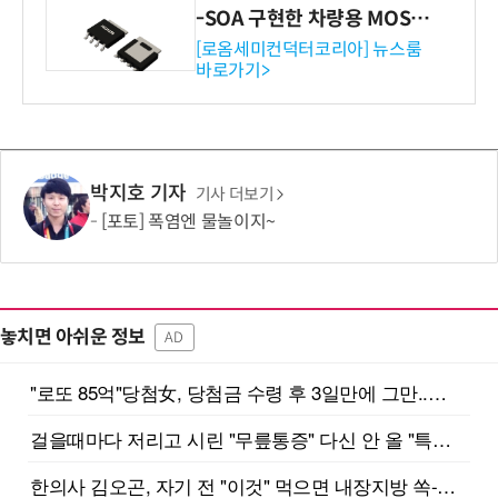
-SOA 구현한 차량용 MOSF
ET 개발
[로옴세미컨덕터코리아] 뉴스룸
바로가기>
박지호 기자
기사 더보기
[포토] 폭염엔 물놀이지~
놓치면 아쉬운 정보
AD