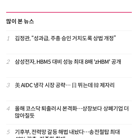
많이 본 뉴스
1
김정관, “성과급, 주총 승인 거치도록 상법 개정”
2
삼성전자, HBM5 대비 성능 최대 8배 'zHBM' 공개
3
美 AIDC 냉각 시장 공략… 日 뛰는데 韓 제자리
4
올해 코스닥 퇴출러시 본격화…상장보다 상폐기업 더
많아질듯
5
기후부, 전력망 갈등 해법 내놨다…송전철탑 최대