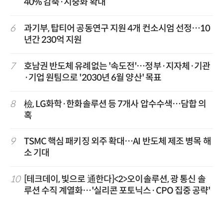
40% 감축·지중화 확대
6
과기부, 탑티어 공동연구 지원 4개 컨소시엄 선정…10
년간 230억 지원
7
호남권 반도체 유례없는 '속도전'…정부·지자체·기관
·기업 원팀으로 '2030년 6월 양산' 목표
8
檢, LG화학·한화솔루션 등 7개사 압수수색…담합 의
혹
9
TSMC 핵심 패키징 외주 확대…AI 반도체 제조 병목 해
소 기대
10
[테크데이, 빛으로 通한다]<2>오이솔루션, 광 통신 솔
루션 수직 계열화…'실리콘 포토닉스·CPO 집중 공략'