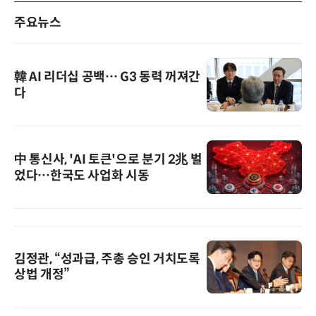
주요뉴스
韓 AI 리더십 공백… G3 동력 꺼져간
다
中 통신사, 'AI 토큰'으로 분기 2兆 벌
었다…한국도 사업화 시동
김정관, “성과급, 주총 승인 거치도록
상법 개정”