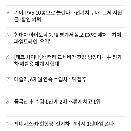
4
기아, PV5 10종으로 늘린다…전기차 구매·교체 지원
금·할인 혜택
5
현대차 아이오닉 9, 獨 평가서 볼보 EX90 제쳐…차체·
파워트레인 '우위'
6
[테크 차이나] 배터리 교체비가 찻값 넘었다…中 전기
차 재활용 체계 시험대
7
테슬라, 6개월 연속 수입차 1위 질주
8
중국산 車 수입 1년 새 2배…獨 제치고 1위
9
제네시스-대한항공, 전기차 구매 시 1만마일 쏜다