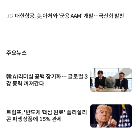
10
대한항공, 美 아처와 '군용 AAM' 개발…국산화 발판
주요뉴스
韓 AI리더십 공백 장기화… 글로벌 3
강 동력 꺼져간다
트럼프, '반도체 핵심 원료' 폴리실리
콘 파생상품에 15% 관세