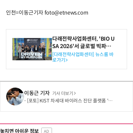
인천=이동근기자 foto@etnews.com
다래전략사업화센터, 'BIO U
SA 2026'서 글로벌 빅파마
와의 비즈니스 미팅 지원…K
[다래전략사업화센터] 뉴스룸 바
로가기>
-바이오 해외 진출 교두보 확
보
이동근 기자
기사 더보기
[포토] KIST 차세대 바이러스 진단 플랫폼 '퓨전 어세이' 개발
놓치면 아쉬운 정보
AD