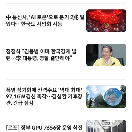
中 통신사, 'AI 토큰'으로 분기 2兆 벌
었다…한국도 사업화 시동
정점식 “김용범 이미 한국경제 빌
런…李 대통령, 경질 결단해야”
폭염 장기화에 전력수요 '역대 최대'
97.1GW 경신 촉각…김성환 기후장
관, 긴급 점검
[르포] 정부 GPU 7656장 운영 최전