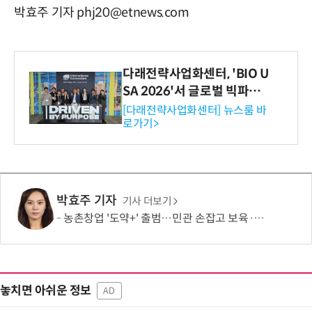
박효주 기자 phj20@etnews.com
다래전략사업화센터, 'BIO U
SA 2026'서 글로벌 빅파마
와의 비즈니스 미팅 지원…K
[다래전략사업화센터] 뉴스룸 바
로가기>
-바이오 해외 진출 교두보 확
보
박효주 기자
기사 더보기
농촌창업 '도약+' 출범…민관 손잡고 보육·판로 지원
놓치면 아쉬운 정보
AD