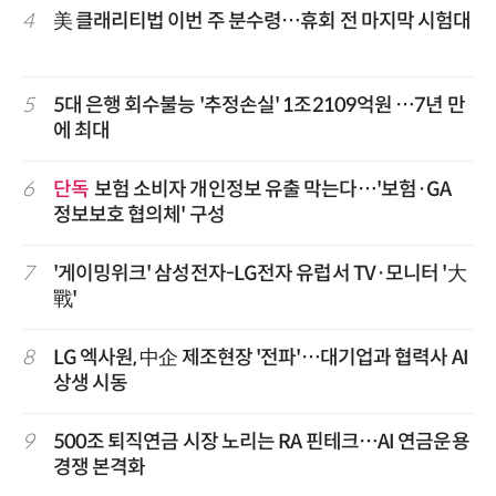
4
美 클래리티법 이번 주 분수령…휴회 전 마지막 시험대
5
5대 은행 회수불능 '추정손실' 1조2109억원 …7년 만
에 최대
6
단독
보험 소비자 개인정보 유출 막는다…'보험·GA
정보보호 협의체' 구성
7
'게이밍위크' 삼성전자-LG전자 유럽서 TV·모니터 '大
戰'
8
LG 엑사원, 中企 제조현장 '전파'…대기업과 협력사 AI
상생 시동
9
500조 퇴직연금 시장 노리는 RA 핀테크…AI 연금운용
경쟁 본격화