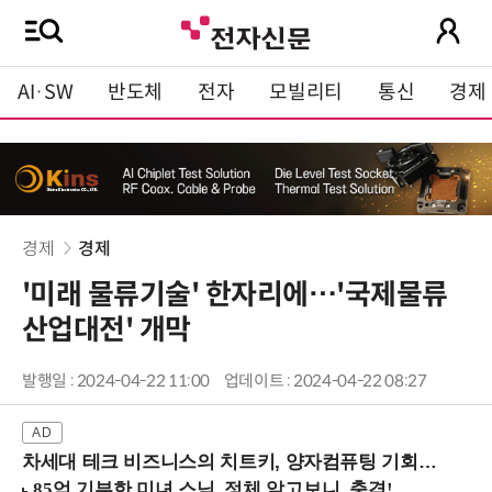
AI·SW
반도체
전자
모빌리티
통신
경제
경제
경제
'미래 물류기술' 한자리에…'국제물류
산업대전' 개막
발행일 : 2024-04-22 11:00
업데이트 : 2024-04-22 08:27
차세대 테크 비즈니스의 치트키, 양자컴퓨팅 기회를 선점하라! (8/28 강남역)