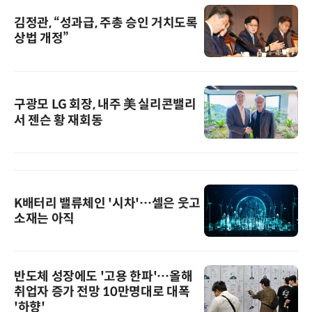
김정관, “성과급, 주총 승인 거치도록
상법 개정”
구광모 LG 회장, 내주 美 실리콘밸리
서 젠슨 황 재회동
K배터리 밸류체인 '시차'…셀은 웃고
소재는 아직
반도체 성장에도 '고용 한파'…올해
취업자 증가 전망 10만명대로 대폭
'하향'