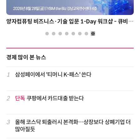
양자컴퓨팅 비즈니스·기술 입문 1-Day 워크샵 - 큐비트·양자 알고리듬·Qiskit 실습으로 이해하는 차세대
경제 많이 본 뉴스
1
삼성페이에서 '티머니 K-패스' 쓴다
2
단독
쿠팡에서 카드대출 받는다
3
올해 코스닥 퇴출러시 본격화…상장보다 상폐기업 더
많아질듯