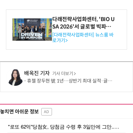
다래전략사업화센터, 'BIO U
SA 2026'서 글로벌 빅파마
와의 비즈니스 미팅 지원…K
[다래전략사업화센터] 뉴스룸 바
로가기>
-바이오 해외 진출 교두보 확
보
배옥진 기자
기사 더보기
휴젤 장두현 號 1년…상반기 최대 실적·글로벌 성장 본궤도
놓치면 아쉬운 정보
AD