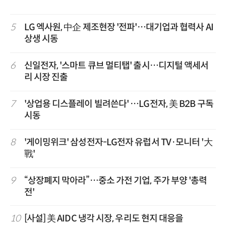
5
LG 엑사원, 中企 제조현장 '전파'…대기업과 협력사 AI
상생 시동
6
신일전자, '스마트 큐브 멀티탭' 출시…디지털 액세서
리 시장 진출
7
'상업용 디스플레이 빌려쓴다' …LG전자, 美 B2B 구독
시동
8
'게이밍위크' 삼성전자-LG전자 유럽서 TV·모니터 '大
戰'
9
“상장폐지 막아라”…중소 가전 기업, 주가 부양 '총력
전'
10
[사설] 美 AIDC 냉각 시장, 우리도 현지 대응을