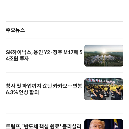
주요뉴스
SK하이닉스, 용인 Y2·청주 M17에 5
4조원 투자
창사 첫 파업까지 갔던 카카오…연봉
6.3% 인상 합의
트럼프, '반도체 핵심 원료' 폴리실리