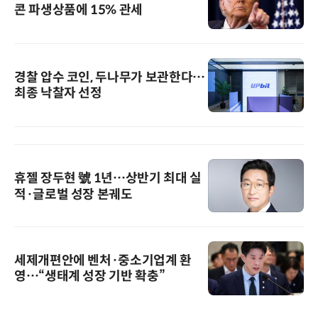
콘 파생상품에 15% 관세
경찰 압수 코인, 두나무가 보관한다…
최종 낙찰자 선정
휴젤 장두현 號 1년…상반기 최대 실
적·글로벌 성장 본궤도
세제개편안에 벤처·중소기업계 환
영…“생태계 성장 기반 확충”