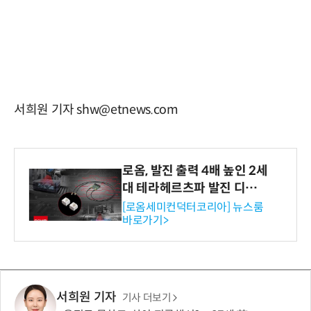
서희원 기자 shw@etnews.com
로옴, 발진 출력 4배 높인 2세
대 테라헤르츠파 발진 디바이
스 개발
[로옴세미컨덕터코리아] 뉴스룸
바로가기>
서희원 기자
기사 더보기