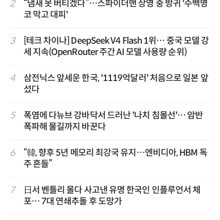
2
“냄새 못 버티겠다”…스파이더맨 상영 중 방귀 '수백명
코 막고 대피'
3
[테크 차이나] DeepSeek V4 Flash 1위… 중국 모델 강
세 지속(OpenRouter 주간 AI 모델 사용량 순위)
4
삼전닉스 앞세운 한국, '1119억달러' 처음으로 일본 앞
섰다
5
폭염에 다뉴브 강바닥서 드러난 '나치 침몰선'… 암반
폭파해 물길까지 바꾼다
6
“韓, 향후 5년 메모리 최강국 유지…엔비디아, HBM 독
주 흔들”
7
日서 벤틀리 몰다 사고낸 유명 한국인 인플루언서 체
포… 7대 연쇄추돌 후 도망가