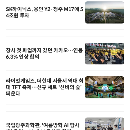
SK하이닉스, 용인 Y2·청주 M17에 5
4조원 투자
창사 첫 파업까지 갔던 카카오…연봉
6.3% 인상 합의
라이엇게임즈, 더현대 서울서 역대 최
대 TFT 축제…신규 세트 '신비의 숲'
띄운다
국립광주과학관, '여름방학 AI 탐사