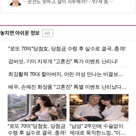
운전도 못하고, 삶이 지루해서?…97세 英 할머니, 비행기 날개에 매달렸다
놓치면 아쉬운 정보
AD