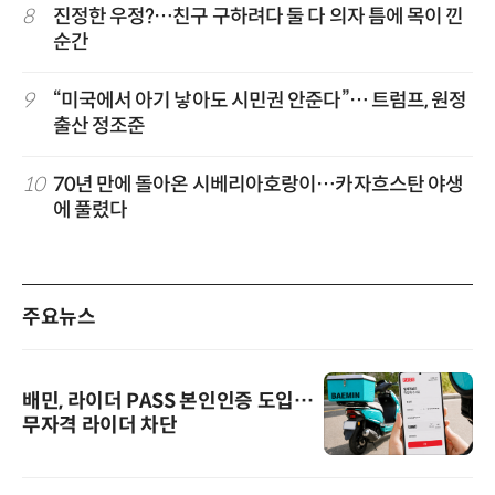
8
진정한 우정?…친구 구하려다 둘 다 의자 틈에 목이 낀
순간
9
“미국에서 아기 낳아도 시민권 안준다”… 트럼프, 원정
출산 정조준
10
70년 만에 돌아온 시베리아호랑이…카자흐스탄 야생
에 풀렸다
주요뉴스
배민, 라이더 PASS 본인인증 도입…
무자격 라이더 차단