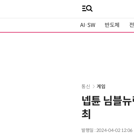
AI·SW
반도체
통신
게임
넵튠 님블뉴런
최
발행일 : 2024-04-02 12:06