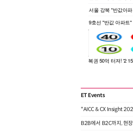
ET Events
"AICC & CX Insight 
B2B에서 B2C까지, 현