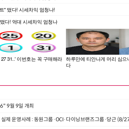
2026" 9월 9일 개최
장 실제 운영사례 : 동원그룹·OCI·다이닝브랜즈그룹·당근 (8/27