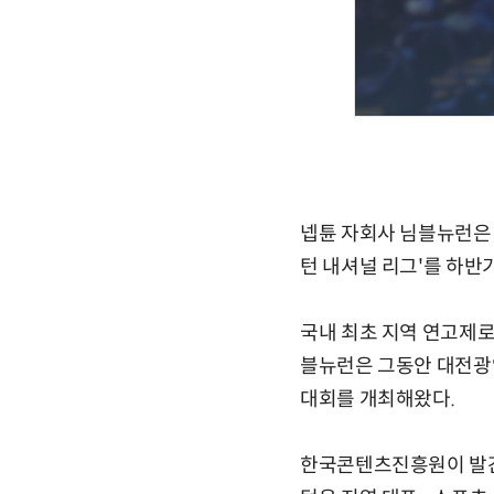
넵튠 자회사 님블뉴런은 
턴 내셔널 리그'를 하반
국내 최초 지역 연고제로
블뉴런은 그동안 대전광
대회를 개최해왔다.
한국콘텐츠진흥원이 발간한