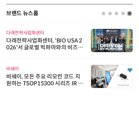
브랜드 뉴스룸
다래전략사업화센터
다래전략사업화센터, 'BIO USA 2
026'서 글로벌 빅파마와의 비즈니
스 미팅 지원…K-바이오 해외 진출
교두보 확보
비쉐이
비쉐이, 모든 주요 리모컨 코드 지
원하는 TSOP15300 시리즈 IR 수
신기 출시