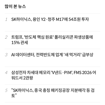
많이 본 뉴스
1
SK하이닉스, 용인 Y2·청주 M17에 54조원 투자
2
트럼프, '반도체 핵심 원료' 폴리실리콘 파생상품에
15% 관세
3
AI 데이터센터, 전력반도체 업계 '새 먹거리' 급부상
4
삼성전자 차세대 메모리 'V낸드·PIM', FMS 2026 어
워드서 2관왕
5
“SK하이닉스, 중국 충칭 패키징공장 지분매각 등 검
토”