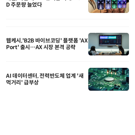
D 주문량 늘었다
웹케시,'B2B 바이브코딩' 플랫폼 'AX
Port' 출시…AX 시장 본격 공략
AI 데이터센터, 전력반도체 업계 '새
먹거리' 급부상