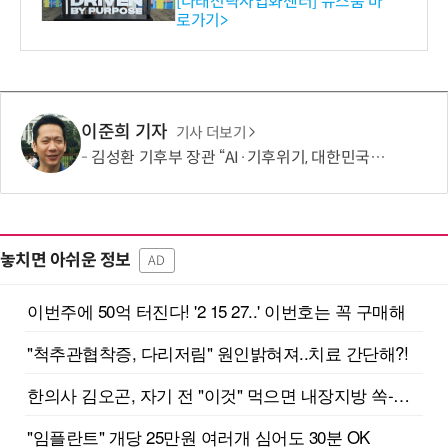
[다래전략사업화센터] 뉴스룸 바
로가기>
-바이오 해외 진출 교두보 확
보
이준희 기자
기사 더보기
김성환 기후부 장관 “AI·기후위기, 대한민국이 함께 해결할 첫 국가 될 것”
놓치면 아쉬운 정보
AD