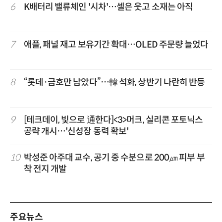
6
K배터리 밸류체인 '시차'…셀은 웃고 소재는 아직
7
애플, 패널 재고 보유기간 확대…OLED 주문량 늘었다
8
“롯데·금호만 남았다”…韓 석화, 상반기 나란히 반등
9
[테크데이, 빛으로 通한다]<3>머크, 실리콘 포토닉스
공략 개시…'신성장 동력 확보'
10
박성준 아주대 교수, 공기 중 수분으로 200㎛ 피부 부
착 전지 개발
주요뉴스