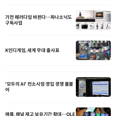
가전 패러다임 바뀐다…파나소닉도
구독사업
K인디게임, 세계 무대 출사표
'모두의 AI' 컨소시엄 영입 경쟁 불붙
어
애플, 패널 재고 보유기간 확대…OLE