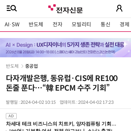
AI·SW
반도체
전자
모빌리티
통신
경제
반도체
중공업
다자개발은행, 동유럽·CIS에 RE100
돈줄 푼다…“韓 EPCM 수주 기회”
발행일 : 2024-04-02 10:15
업데이트 : 2024-04-02 17:23
차세대 테크 비즈니스의 치트키, 양자컴퓨팅 기회를 선점하라! (8/28 강남역)