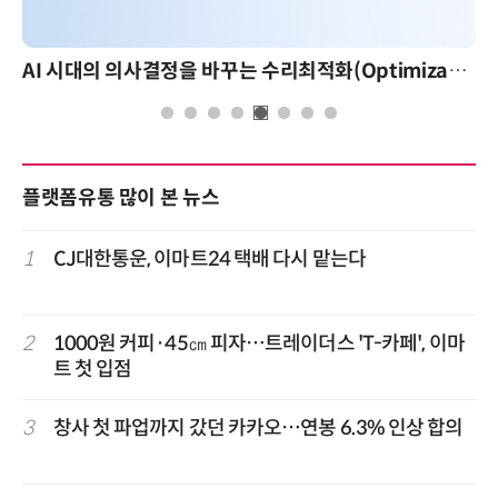
AI 시대의 의사결정을 바꾸는 수리최적화(Optimization): 실제 산업 적용 사례와 활용 전략
플랫폼유통 많이 본 뉴스
1
CJ대한통운, 이마트24 택배 다시 맡는다
2
1000원 커피·45㎝ 피자…트레이더스 'T-카페', 이마
트 첫 입점
3
창사 첫 파업까지 갔던 카카오…연봉 6.3% 인상 합의