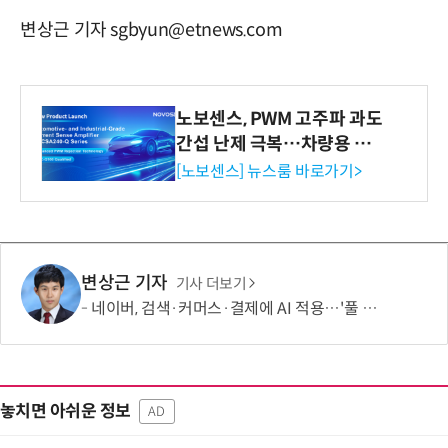
변상근 기자 sgbyun@etnews.com
노보센스, PWM 고주파 과도
간섭 난제 극복…차량용 전
류 감지 증폭기
[노보센스] 뉴스룸 바로가기>
변상근 기자
기사 더보기
네이버, 검색·커머스·결제에 AI 적용…'풀 퍼널' 수익화 강화
놓치면 아쉬운 정보
AD