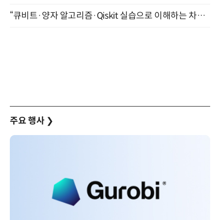
“큐비트·양자 알고리즘·Qiskit 실습으로 이해하는 차세대 컴퓨팅” (8/28)
주요 행사
❯