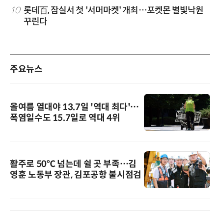
10
롯데百, 잠실서 첫 '서머마켓' 개최…포켓몬 별빛낙원
꾸린다
주요뉴스
올여름 열대야 13.7일 '역대 최다'…
폭염일수도 15.7일로 역대 4위
활주로 50℃ 넘는데 쉴 곳 부족…김
영훈 노동부 장관, 김포공항 불시점검