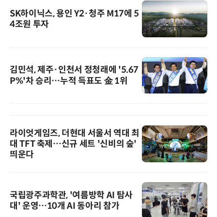
SK하이닉스, 용인 Y2·청주 M17에 5
4조원 투자
김민석, 제주·인천서 정청래에 '5.67
P%'차 승리…누적 득표도 金 1위
라이엇게임즈, 더현대 서울서 역대 최
대 TFT 축제…신규 세트 '신비의 숲'
띄운다
국립광주과학관, '여름방학 AI 탐사
대' 운영…10개 AI 동아리 참가