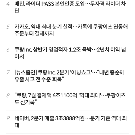
4
배민, 라이더 PASS 본인인증 도입…무자격 라이더 차
단
5
카카오, 역대 최대 분기 실적…카톡에 쿠팡이츠 연동해
주문부터 결제까지
6
쿠팡Inc, 상반기 영업적자 1.2조 육박…2년치 이익 넘
어서
7
[뉴스줌인] 쿠팡Inc, 2분기 '어닝쇼크'…“내년 중순께
유출 사고 전 수준 회복”
8
“쿠팡, 7월 결제액 6조1100억 '역대 최대'…쿠팡이츠
도 신기록”
9
네이버, 2분기 매출 3조3888억원…분기 기준 역대 최
대