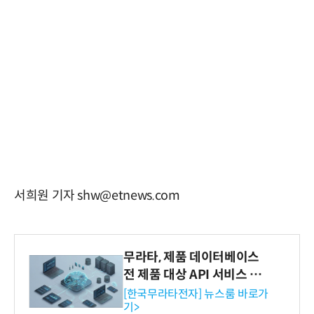
서희원 기자 shw@etnews.com
무라타, 제품 데이터베이스
전 제품 대상 API 서비스 제
공…73개 제품 카테고리로
[한국무라타전자] 뉴스룸 바로가
기>
확대