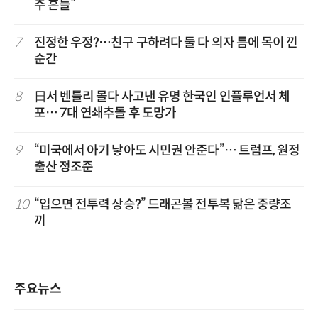
주 흔들”
7
진정한 우정?…친구 구하려다 둘 다 의자 틈에 목이 낀
순간
8
日서 벤틀리 몰다 사고낸 유명 한국인 인플루언서 체
포… 7대 연쇄추돌 후 도망가
9
“미국에서 아기 낳아도 시민권 안준다”… 트럼프, 원정
출산 정조준
10
“입으면 전투력 상승?” 드래곤볼 전투복 닮은 중량조
끼
주요뉴스