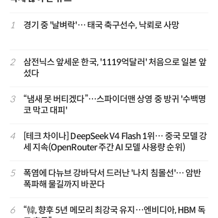
1
경기 중 '날벼락'… 태국 축구선수, 낙뢰로 사망
2
삼전닉스 앞세운 한국, '1119억달러' 처음으로 일본 앞
섰다
3
“냄새 못 버티겠다”…스파이더맨 상영 중 방귀 '수백명
코 막고 대피'
4
[테크 차이나] DeepSeek V4 Flash 1위… 중국 모델 강
세 지속(OpenRouter 주간 AI 모델 사용량 순위)
5
폭염에 다뉴브 강바닥서 드러난 '나치 침몰선'… 암반
폭파해 물길까지 바꾼다
6
“韓, 향후 5년 메모리 최강국 유지…엔비디아, HBM 독