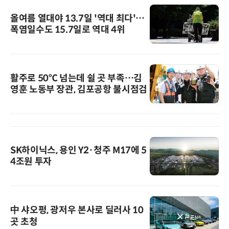
올여름 열대야 13.7일 '역대 최다'…
폭염일수도 15.7일로 역대 4위
활주로 50℃ 넘는데 쉴 곳 부족…김
영훈 노동부 장관, 김포공항 불시점검
SK하이닉스, 용인 Y2·청주 M17에 5
4조원 투자
中 샤오펑, 광저우 본사로 딜러사 10
곳 초청